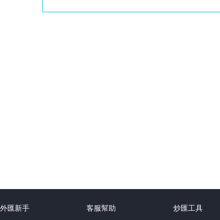
外匯新手
客服幫助
炒匯工具