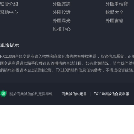
監管介紹
外匯諮詢
外匯爭端寶
幫助中心
外匯投訴
軟體大全
外匯曝光
外匯書籍
維權中心
風險提示
FX110網合規交易商錄入標準和商業化廣告的審核標準爲：監管信息屬實，
匯交易商通過欺騙手段獲得監管機構的合法註冊。如有此類情況，請向我們舉報
虧損您的投資本金,請理性投資。FX110網所列信息僅供參考，不構成投資建
關於商業誠信的約定與舉報
商業誠信約定書
|
FX110網誠信合規舉報