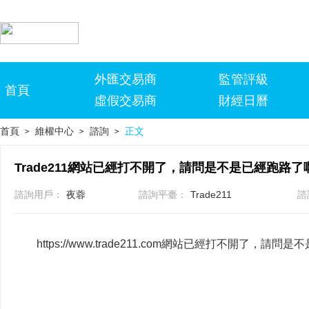
外匯交易商
監管評級
首頁
虛假交易商
財經日曆
首頁
維權中心
諮詢
正文
>
>
>
Trade211網站已經打不開了，請問是不是已經跑路了
諮詢用戶：
夜蓉
諮詢平臺：
Trade211
諮
https://www.trade211.com網站已經打不開了，請