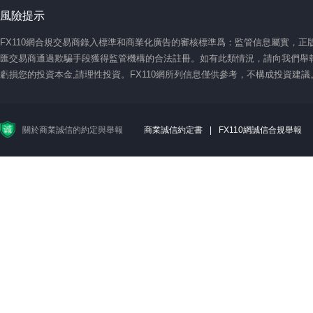
風險提示
FX110網合規交易商錄入標準和商業化廣告的審核標準爲：監管信息屬實，
匯交易商通過欺騙手段獲得監管機構的合法註冊。如有此類情況，請向我們舉報
虧損您的投資本金,請理性投資。FX110網所列信息僅供參考，不構成投資建
關於商業誠信的約定與舉報
商業誠信約定書
|
FX110網誠信合規舉報