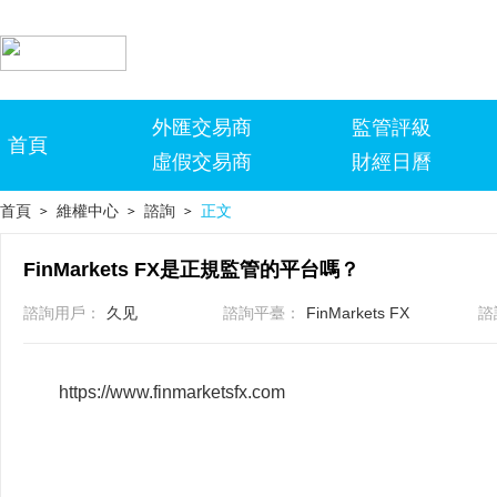
外匯交易商
監管評級
首頁
虛假交易商
財經日曆
首頁
維權中心
諮詢
正文
>
>
>
FinMarkets FX是正規監管的平台嗎？
諮詢用戶：
久见
諮詢平臺：
FinMarkets FX
諮
https://www.finmarketsfx.com