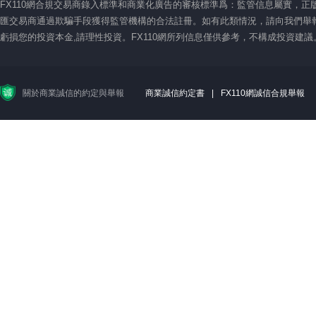
FX110網合規交易商錄入標準和商業化廣告的審核標準爲：監管信息屬實，
匯交易商通過欺騙手段獲得監管機構的合法註冊。如有此類情況，請向我們舉報
虧損您的投資本金,請理性投資。FX110網所列信息僅供參考，不構成投資建
關於商業誠信的約定與舉報
商業誠信約定書
|
FX110網誠信合規舉報