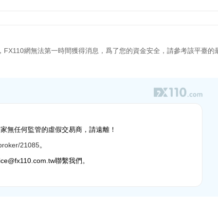
，FX110網無法第一時間獲得消息，爲了您的資金安全，請參考該平臺的
合規，是一家無任何監管的虛假交易商，請遠離！
ebroker/21085
。
fx110.com.tw聯繫我們。