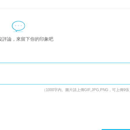
沒評論，來留下你的印象吧
（1000字内。圖片請上傳GIF,JPG,PNG，可上傳9張