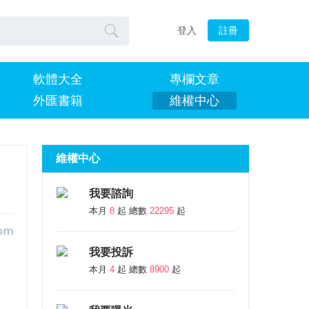

登入
註冊
軟體大全
專欄文章
外匯書籍
維權中心
維權中心
我要諮詢
本月
8
起 總數
22295
起
我要投訴
本月
4
起 總數
8900
起