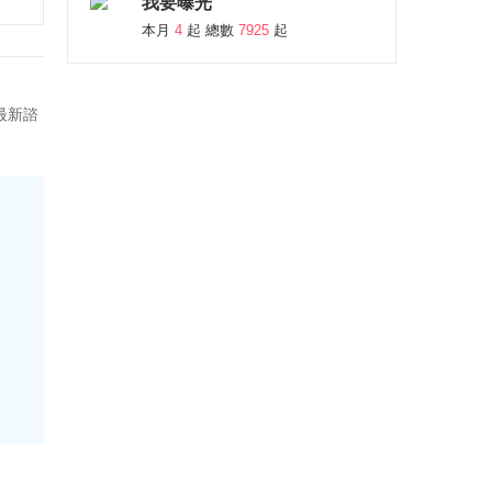
我要曝光
本月
4
起 總數
7925
起
最新諮