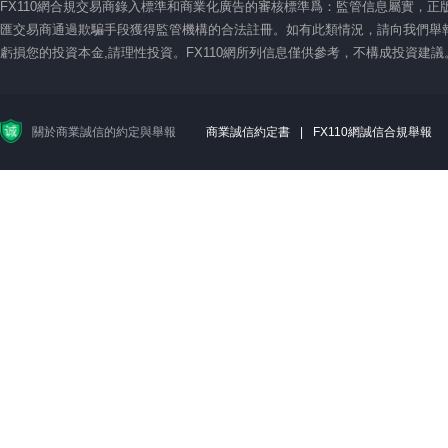
FX110網合規交易商錄入標準和商業化廣告的審核標準爲：監管信息屬實，
匯交易商通過欺騙手段獲得監管機構的合法註冊。如有此類情況，請向我們舉報
虧損您的投資本金,請理性投資。FX110網所列信息僅供參考，不構成投資建
關於商業誠信的約定與舉報
商業誠信約定書
|
FX110網誠信合規舉報