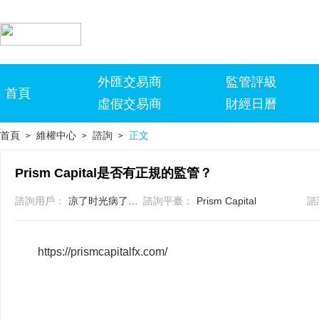
外匯交易商
監管評級
首頁
虛假交易商
財經日曆
首頁
維權中心
諮詢
正文
>
>
>
Prism Capital是否有正規的監管？
諮詢用戶：
凉了时光病了心脏
諮詢平臺：
Prism Capital
諮
https://prismcapitalfx.com/