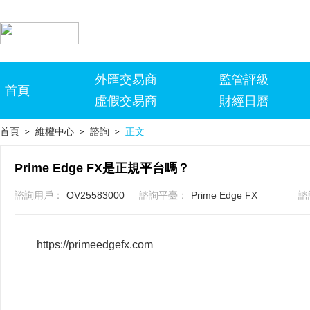
外匯交易商
監管評級
首頁
虛假交易商
財經日曆
首頁
維權中心
諮詢
正文
>
>
>
Prime Edge FX是正規平台嗎？
諮詢用戶：
OV25583000
諮詢平臺：
Prime Edge FX
諮
https://primeedgefx.com