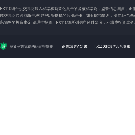
FX110網合規交易商錄入標準和商業化廣告的審核標準爲：監管信息屬實，
匯交易商通過欺騙手段獲得監管機構的合法註冊。如有此類情況，請向我們舉報
虧損您的投資本金,請理性投資。FX110網所列信息僅供參考，不構成投資建
關於商業誠信的約定與舉報
商業誠信約定書
|
FX110網誠信合規舉報