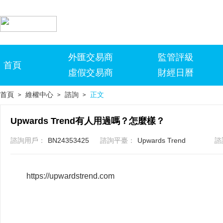
外匯交易商
監管評級
首頁
虛假交易商
財經日曆
首頁
維權中心
諮詢
正文
>
>
>
Upwards Trend有人用過嗎？怎麼樣？
諮詢用戶：
BN24353425
諮詢平臺：
Upwards Trend
諮
https://upwardstrend.com