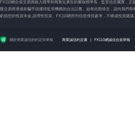
FX110網合規交易商錄入標準和商業化廣告的審核標準爲：監管信息屬實，
匯交易商通過欺騙手段獲得監管機構的合法註冊。如有此類情況，請向我們舉報
虧損您的投資本金,請理性投資。FX110網所列信息僅供參考，不構成投資建
關於商業誠信的約定與舉報
商業誠信約定書
|
FX110網誠信合規舉報