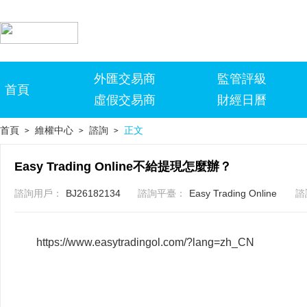
外匯交易商
監管評級
首頁
虛假交易商
財經日曆
首頁
維權中心
諮詢
正文
>
>
>
Easy Trading Online不給提現怎麼辦？
諮詢用戶：
BJ26182134
諮詢平臺：
Easy Trading Online
諮
https://www.easytradingol.com/?lang=zh_CN