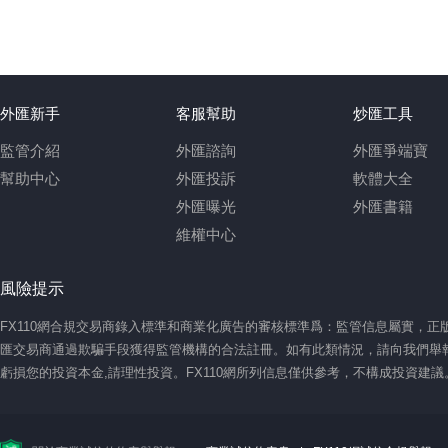
外匯新手
客服幫助
炒匯工具
監管介紹
外匯諮詢
外匯爭端寶
幫助中心
外匯投訴
軟體大全
外匯曝光
外匯書籍
維權中心
風險提示
FX110網合規交易商錄入標準和商業化廣告的審核標準爲：監管信息屬實，
匯交易商通過欺騙手段獲得監管機構的合法註冊。如有此類情況，請向我們舉報
虧損您的投資本金,請理性投資。FX110網所列信息僅供參考，不構成投資建