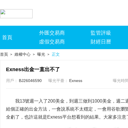
外匯交易商
監管評級
首頁
虛假交易商
財經日曆
首頁
維權中心
曝光
正文
>
>
>
Exness出金一直出不了
用戶：
BJ26046590
曝光平臺：
Exness
曝光時
我13號週一入了200美金，到週三做到1000美金，
給個正確的出金方法，一會說系統不太穩定，一會用谷歌瀏
全虧了，也許這就是Exness平台想看到的結果。大家多注意