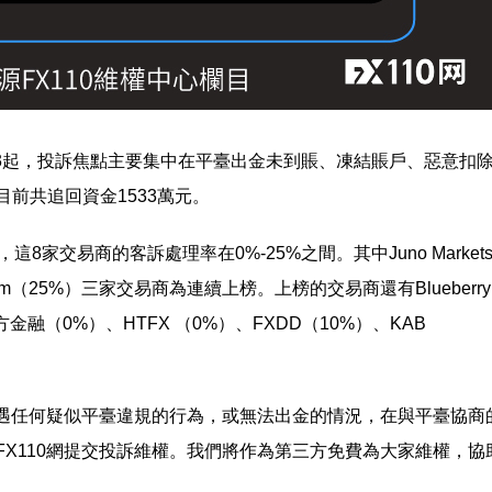
帖663起，投訴焦點主要集中在平臺出金未到賬、凍結賬戶、惡意扣
前共追回資金1533萬元。
家交易商的客訴處理率在0%-25%之間。其中Juno Market
com（25%）三家交易商為連續上榜。上榜的交易商還有Blueberry
ial平方金融（0%）、HTFX （0%）、FXDD（10%）、KAB
如遇任何疑似平臺違規的行為，或無法出金的情況，在與平臺協商
X110網提交投訴維權。我們將作為第三方免費為大家維權，協