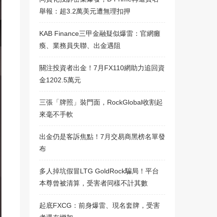
舉報：超3.2萬美元遭無理扣押
KAB Finance三甲金融疑似爆雷：官網癱
瘓、業務員失聯、出金遇阻
關注投資者出金！7月FX110網助力追回資
金1202.5萬元
三張「牌照」裝門面，RockGlobal收割起
來毫不手軟
出金仍是客訴焦點！7月交易商黑榜名單發
布
多人掉坑假冒LTG GoldRock騙局！平台
本尊曾被清算，受害者同樣不計其數
起底FXCG：前身爆雷、現名套牌，受害