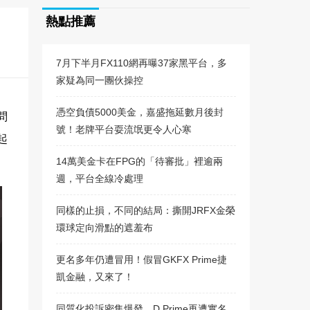
熱點推薦
7月下半月FX110網再曝37家黑平台，多
家疑為同一團伙操控
憑空負債5000美金，嘉盛拖延數月後封
問
號！老牌平台耍流氓更令人心寒
起
14萬美金卡在FPG的「待審批」裡逾兩
週，平台全線冷處理
同樣的止損，不同的結局：撕開JRFX金榮
環球定向滑點的遮羞布
更名多年仍遭冒用！假冒GKFX Prime捷
凱金融，又來了！
同質化投訴密集爆發，D Prime再遭實名