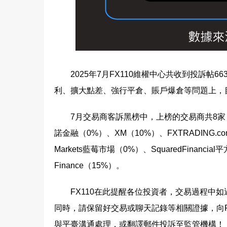
2025年7月FX110維權中心共收到投訴
利、擴大點差、強行平倉、賬戶爆倉等問題上，目
7月交易商客訴黑榜中，上榜的交易商共8家，這8
諾金融（0%）、XM（10%）、FXTRADING.
Markets藍莓市場（0%）、SquaredFinanc
Finance（15%）。
FX110在此提醒各位投資者，交易過程中
同時，請保留好交易或聊天記錄等相關證據，向F
與平臺溝通處理，或翻譯郵件投訴至監管機構！