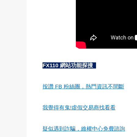
FX110 網站功能探搜
按讚 FB 粉絲團，熱門資訊不間斷
我覺得有鬼!虛假交易商找看看
疑似遇到詐騙，維權中心免費諮詢