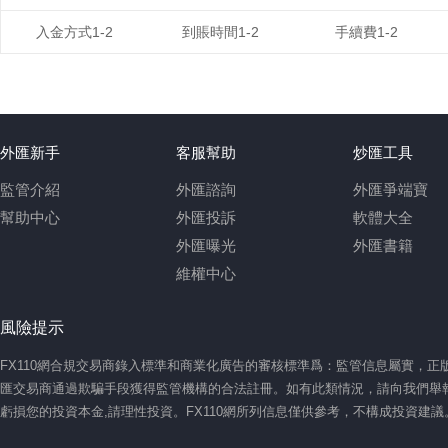
入金方式1-2
到賬時間1-2
手續費1-2
外匯新手
客服幫助
炒匯工具
監管介紹
外匯諮詢
外匯爭端寶
幫助中心
外匯投訴
軟體大全
外匯曝光
外匯書籍
維權中心
風險提示
FX110網合規交易商錄入標準和商業化廣告的審核標準爲：監管信息屬實，
匯交易商通過欺騙手段獲得監管機構的合法註冊。如有此類情況，請向我們舉報
虧損您的投資本金,請理性投資。FX110網所列信息僅供參考，不構成投資建