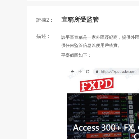
宣稱所受監管
證據2：
描述：
該平臺宣稱是一家外匯經紀商，提供外
供任何監管信息以便用戶核實。
平臺截圖如下：