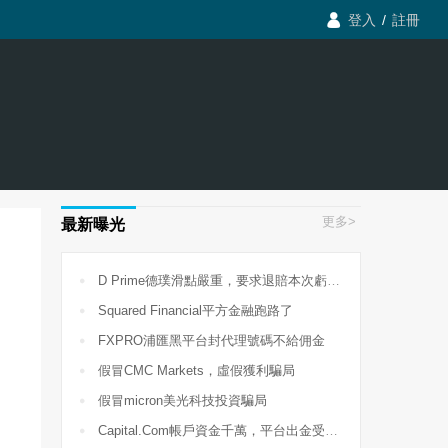

登入
/
註冊
更多>
最新曝光

D Prime德璞滑點嚴重，要求退賠本次虧損710USD

Squared Financial平方金融跑路了

FXPRO浦匯黑平台封代理號碼不給佣金

假冒CMC Markets，虛假獲利騙局

假冒micron美光科技投資騙局

Capital.Com帳戶資金千萬，平台出金受阻，包庇違規客戶經理