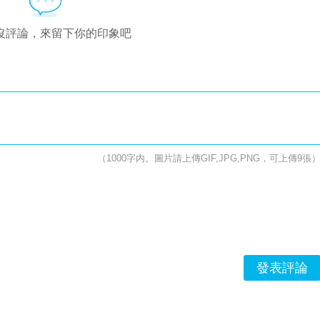
沒評論，來留下你的印象吧
（1000字内。圖片請上傳GIF,JPG,PNG，可上傳9張
發表評論