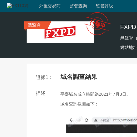
外匯交易商
監管查詢
監管評級
無監管
FXPD
無監管
|
網站地
域名調查結果
證據1：
描述：
平臺域名成立時間為2021年7月3日。
域名查詢截圖如下：