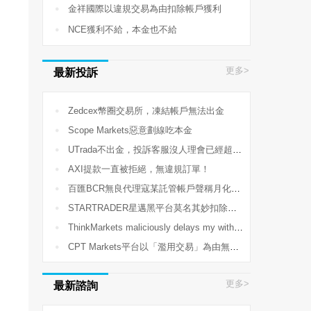

金祥國際以違規交易為由扣除帳戶獲利

NCE獲利不給，本金也不給
更多>
最新投訴

Zedcex幣圈交易所，凍結帳戶無法出金

Scope Markets惡意劃線吃本金

UTrada不出金，投訴客服沒人理會已經超過2個星期了

AXI提款一直被拒絕，無違規訂單！

百匯BCR無良代理寇某託管帳戶聲稱月化30%，導致爆倉58300美金

STARTRADER星邁黑平台莫名其妙扣除我的帳戶獲利

ThinkMarkets maliciously delays my withdrawal!

CPT Markets平台以「濫用交易」為由無故凍結帳戶、非法扣除交易獲利
更多>
最新諮詢