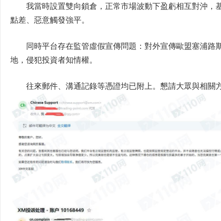
我當時設置雙向鎖倉，正常市場波動下盈虧相互對沖，
點差、惡意觸發強平。
同時平台存在監管虛假宣傳問題：對外宣傳歐盟塞浦路
地，侵犯投資者知情權。
往來郵件、溝通記錄等憑證均已附上。懇請大眾與相關