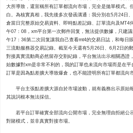
大所導致，還宣稱所有訂單都流向市場，完全是拋單模式。
白。為核實真相，我先後多次發函溝通：我分別在5月24日、2
倉當日完整原始交易資料、即時點差記錄、訂單流向及MT4伺
午07：08，xm平台第一次郵件回复，無法提供數據，只建議
午17：36第二次回复讓我自己查看mt4的交易日誌，和每
三流動服務器交易記錄。截至今天還有5月26日、6月2日的
對接真實流動商必然留存交割紀錄，平台無法出示相關憑證
始數據對xm是非常不利的，我的訂單也未流向市場而是在平
訂單是因為點差擴大導致爆倉，也不能證明所有訂單都流向
平台主張點差擴大源自於市場波動，就有義務出示原始
其說詞根本無法採信。
若平台訂單確實全部流向公開市場，完全無理由拒絕公
對賭模式，並非真實對接市場。