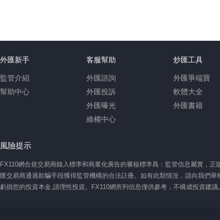
外匯新手
客服幫助
炒匯工具
監管介紹
外匯諮詢
外匯爭端寶
幫助中心
外匯投訴
軟體大全
外匯曝光
外匯書籍
維權中心
風險提示
FX110網合規交易商錄入標準和商業化廣告的審核標準爲：監管信息屬實，
匯交易商通過欺騙手段獲得監管機構的合法註冊。如有此類情況，請向我們舉報
虧損您的投資本金,請理性投資。FX110網所列信息僅供參考，不構成投資建