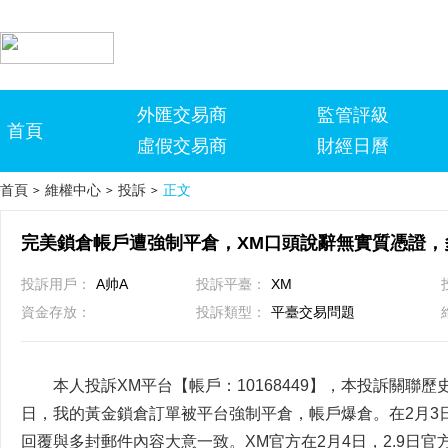
外匯交易商
監管評級
首頁
虛假交易商
財經日曆
首頁
維權中心
投訴
正文
>
>
>
投訴用戶：
A帅A
投訴平臺：
XM
資金存放：
投訴類型：
平臺交易問題
本人投訴XM平台【帳戶：10168449】，本投訴關聯歷史工
日，我的黃金鎖倉訂單被平台強制平倉，帳戶爆倉。在2月3日
回覆與多封郵件內容大意一致。XM官方在2月4日，2.9日