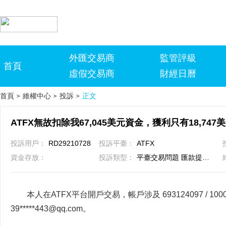
外匯交易商
監管評級
首頁
虛假交易商
財經日曆
首頁
維權中心
投訴
正文
>
>
>
投訴用戶：
RD29210728
投訴平臺：
ATFX
資金存放：
投訴類型：
平臺交易問題 匯款提款問題
本人在ATFX平台開戶交易，帳戶涉及 693124097 / 10
39*****443@qq.com。