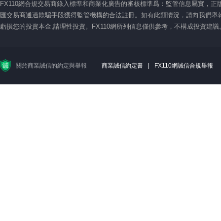
FX110網合規交易商錄入標準和商業化廣告的審核標準爲：監管信息屬實，
匯交易商通過欺騙手段獲得監管機構的合法註冊。如有此類情況，請向我們舉報
虧損您的投資本金,請理性投資。FX110網所列信息僅供參考，不構成投資建
關於商業誠信的約定與舉報
商業誠信約定書
|
FX110網誠信合規舉報