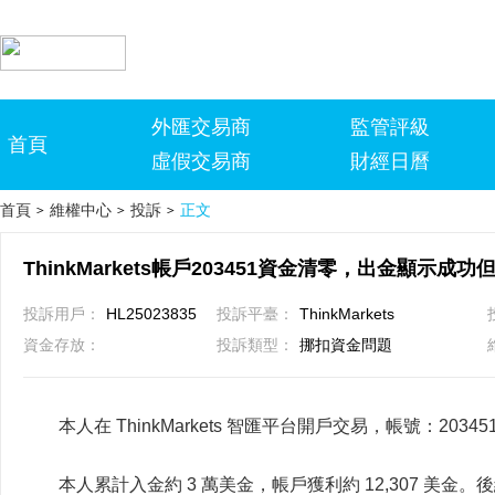
外匯交易商
監管評級
首頁
虛假交易商
財經日曆
首頁
維權中心
投訴
正文
>
>
>
投訴用戶：
HL25023835
投訴平臺：
ThinkMarkets
資金存放：
投訴類型：
挪扣資金問題
本人在 ThinkMarkets 智匯平台開戶交易，帳號：20345
本人累計入金約 3 萬美金，帳戶獲利約 12,307 