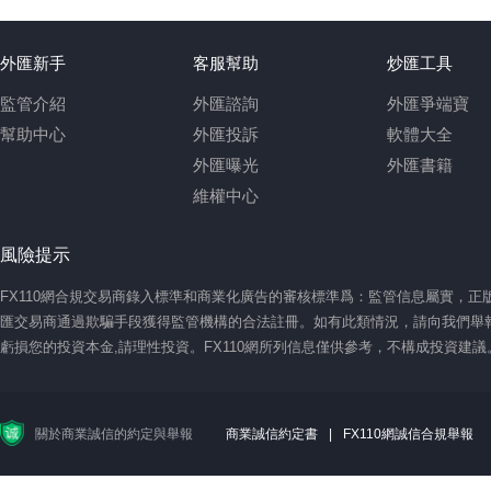
外匯新手
客服幫助
炒匯工具
監管介紹
外匯諮詢
外匯爭端寶
幫助中心
外匯投訴
軟體大全
外匯曝光
外匯書籍
維權中心
風險提示
FX110網合規交易商錄入標準和商業化廣告的審核標準爲：監管信息屬實，
匯交易商通過欺騙手段獲得監管機構的合法註冊。如有此類情況，請向我們舉報
虧損您的投資本金,請理性投資。FX110網所列信息僅供參考，不構成投資建
關於商業誠信的約定與舉報
商業誠信約定書
|
FX110網誠信合規舉報