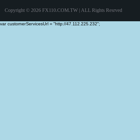
Copyright © 2026 FX110.COM.TW | ALL Rights Resrved
var customerServicesUrl = "http://47.112.225.232";