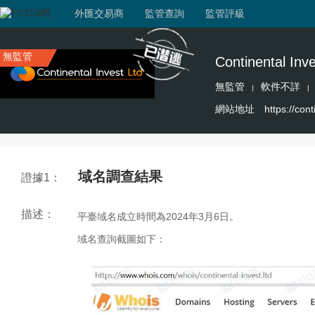
外匯交易商
監管查詢
監管評級
無監管
Continental Inve
無監管
軟件不詳
|
|
網站地址
https://cont
域名調查結果
證據1：
描述：
平臺域名成立時間為2024年3月6日。
域名查詢截圖如下：