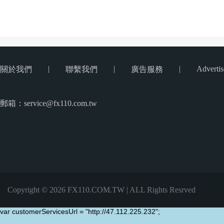
|
|
|
Advertis
關於我們
聯繫我們
廣告服務
郵箱：service@fx110.com.tw
Copyright © 2026 FX110.COM.TW | ALL Rights Resrved
var customerServicesUrl = "http://47.112.225.232";