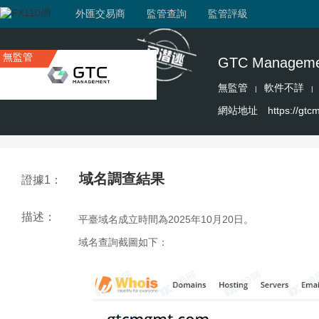
外匯交易商
監管查詢
監管評級
無監管
GTC Manageme
無監管
軟件不詳
|
|
網站地址
https://gt
域名調查結果
證據1：
描述：
平臺域名成立時間為2025年10月20日。
域名查詢截圖如下：