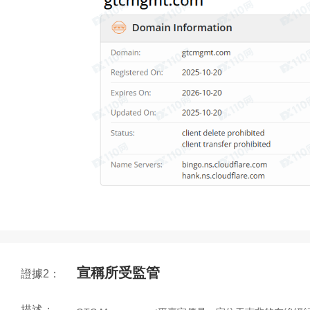
宣稱所受監管
證據2：
描述：