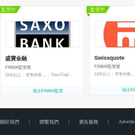
監管中
監管中
Swissquote
盛寶金融
FINMA監管號
FINMA監管號
|
15年以上
零售外匯牌照
|
|
SaxoTraderGO
15年以上
零售外匯牌照
瑞士F
瑞士FINMA監管
|
|
|
Advertis
關於我們
聯繫我們
廣告服務