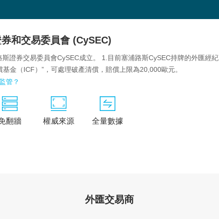
券和交易委員會 (CySEC)
路斯證券交易委員會CySEC成立。 1.目前塞浦路斯CySEC持牌的外匯經紀商
基金（ICF）”，可處理破產清償，賠償上限為20,000歐元。
 監管？
免翻牆
權威來源
全量數據
查看其他監管
外匯交易商