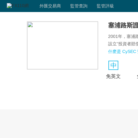
外匯交易商
監管查詢
監管評級
塞浦路斯證
2001年，塞浦
設立“投資者賠償
什麽是 CySEC
免英文