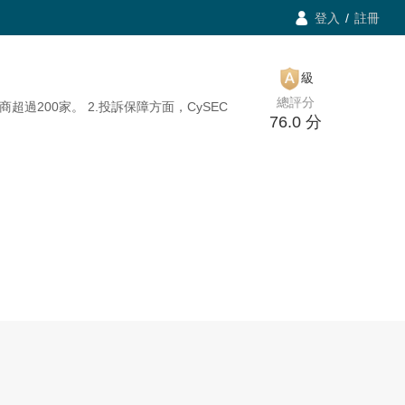

登入
/
註冊
級
總評分
超過200家。 2.投訴保障方面，CySEC
76.0
分