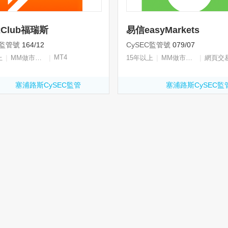
xClub福瑞斯
易信easyMarkets
C監管號
164/12
CySEC監管號
079/07
|
|
MT4
|
|
上
MM做市商牌照
15年以上
MM做市商牌照
網頁交
塞浦路斯CySEC監管
塞浦路斯CySEC監