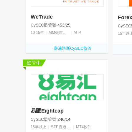
WeTrade
Fore
CySEC監管號
453/25
CySE
|
|
MT4
10-15年
MM做市商牌照
15年以
塞浦路斯CySEC監管
監管中
易匯Eightcap
CySEC監管號
246/14
|
|
15年以上
STP直通式牌照
MT4軟件