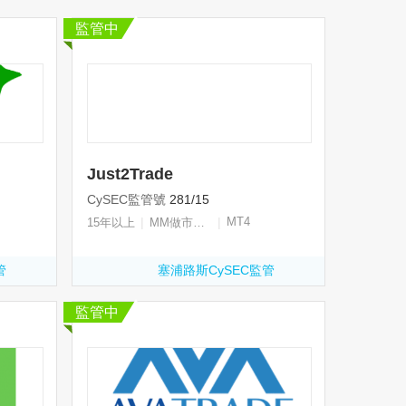
監管中
Just2Trade
CySEC監管號
281/15
|
|
MT4
15年以上
MM做市商牌照
管
塞浦路斯CySEC監管
監管中