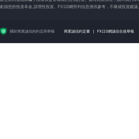
虧損您的投資本金,請理性投資。FX110網所列信息僅供參考，不構成投資建
關於商業誠信的約定與舉報
商業誠信約定書
|
FX110網誠信合規舉報