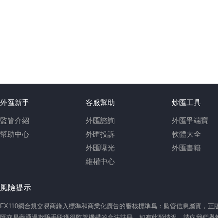
外匯新手
客服幫助
炒匯工具
監管介紹
外匯諮詢
外匯爭端寶
幫助中心
外匯投訴
軟體大全
外匯曝光
外匯書籍
維權中心
風險提示
FX110網合規交易商錄入標準和商業化廣告的審核標準爲：監管信息屬實，
匯交易商通過欺騙手段獲得監管機構的合法註冊。如有此類情況，請向我們舉報