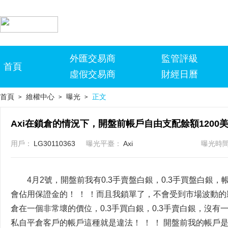
外匯交易商
監管評級
首頁
虛假交易商
財經日曆
首頁
維權中心
曝光
正文
>
>
>
用戶：
LG30110363
曝光平臺：
Axi
曝光時
4月2號，開盤前我有0.3手賣盤白銀，0.3手買盤白
會佔用保證金的！ ！ ！而且我鎖單了，不會受到市場波動的影
倉在一個非常壞的價位，0.3手買白銀，0.3手賣白銀，沒有
私自平倉客戶的帳戶這種就是違法！ ！ ！ 開盤前我的帳戶