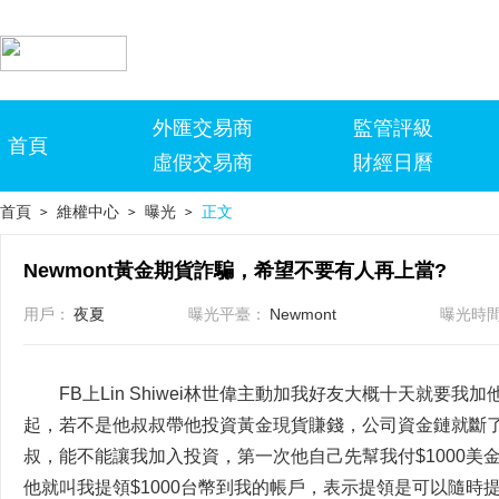
外匯交易商
監管評級
首頁
虛假交易商
財經日曆
首頁
維權中心
曝光
正文
>
>
>
Newmont黃金期貨詐騙，希望不要有人再上當?
用戶：
夜夏
曝光平臺：
Newmont
曝光時
FB上Lin Shiwei林世偉主動加我好友大概十天就要我加他的
起，若不是他叔叔帶他投資黃金現貨賺錢，公司資金鏈就斷
叔，能不能讓我加入投資，第一次他自己先幫我付$1000
他就叫我提領$1000台幣到我的帳戶，表示提領是可以隨