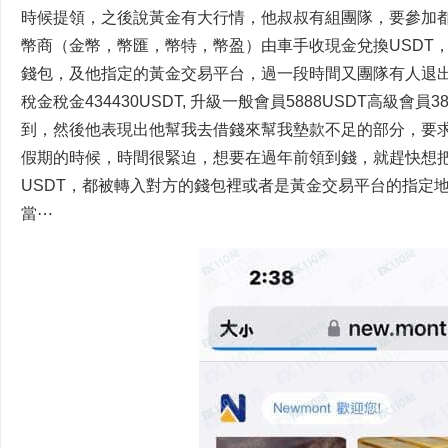
時候提領，之後說黃金有大行情，他叔叔有組團隊，要參加都
幣商（金幣，幣匯，幣特，幣盈）由車手收現金兌換USDT，轉入
錢包，及他指定的黃金交易平台，過一段時間又團隊有人退出
稅金稅金434430USDT, 升級一般會員5888USDT高級會員
到，然後他表現出他幫我去借錢來幫我墊款不足的部分，要
假期的時候，時間很緊迫，想要在過年前領到錢，就趕快想
USDT，都被轉入對方的錢包裡或者是黃金交易平台的指定
當⋯