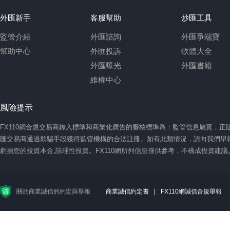
外匯新手
客服幫助
炒匯工具
監管介紹
外匯諮詢
外匯爭端寶
幫助中心
外匯投訴
軟體大全
外匯曝光
外匯書籍
維權中心
風險提示
FX110網合規交易商錄入標準和商業化廣告的審核標準爲：監管信息屬實，
匯交易商通過欺騙手段獲得監管機構的合法註冊。如有此類情況，請向我們舉報
虧損您的投資本金,請理性投資。FX110網所列信息僅供參考，不構成投資建
關於商業誠信的約定與舉報
商業誠信約定書
|
FX110網誠信合規舉報