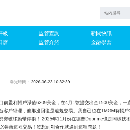
評級
監管查詢
新聞快訊
日曆
監管介紹
金融學習
曝光時間：
2026-06-23 10:32:39
止目前盈利帳戶淨值6209美金，在4月1號提交出金1500美金，一
台客戶經理，他那邊回復是違規交易。我自己也在TMGM有帳戶
移動帶停損！ 2025年11月份在德普Doprime也是同樣技
KX券商這裡交易！沒想到剛合作就遇到這種問題！