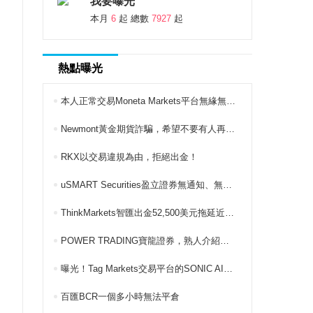
我要曝光
本月
6
起 總數
7927
起
熱點曝光
本人正常交易Moneta Markets平台無緣無故就說違規
Newmont黃金期貨詐騙，希望不要有人再上當?
RKX以交易違規為由，拒絕出金！
uSMART Securities盈立證券無通知、無原因就凍結我的帳戶
ThinkMarkets智匯出金52,500美元拖延近一年，工單無理由關閉
POWER TRADING寶龍證券，熟人介紹的被坑
曝光！Tag Markets交易平台的SONIC AI外匯項目是詐騙！
百匯BCR一個多小時無法平倉