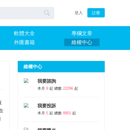

登入
註冊
軟體大全
專欄文章
外匯書籍
維權中心
維權中心
我要諮詢
本月
9
起 總數
22296
起
直
我要投訴
在
本月
5
起 總數
8901
起
術