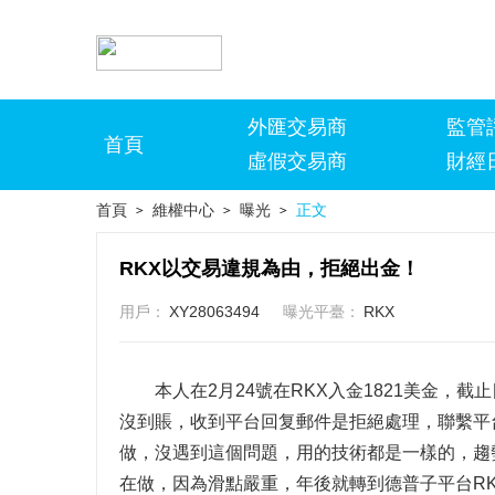
外匯交易商
監管
首頁
虛假交易商
財經
首頁
維權中心
曝光
正文
>
>
>
RKX以交易違規為由，拒絕出金！
用戶：
XY28063494
曝光平臺：
RKX
本人在2月24號在RKX入金1821美金，截
沒到賬，收到平台回复郵件是拒絕處理，聯繫平
做，沒遇到這個問題，用的技術都是一樣的，趨勢突破
在做，因為滑點嚴重，年後就轉到德普子平台R