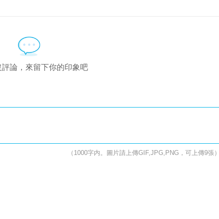
沒評論，來留下你的印象吧
（1000字内。圖片請上傳GIF,JPG,PNG，可上傳9張