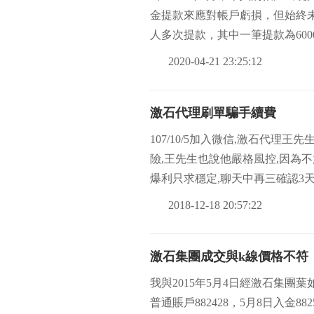
金提款來應對帳戶虧損，但始終未
人多次提款，其中一筆提款為60
的
2020-04-21 23:25:12
激石代理刷單騙手續費
107/10/5加入微信,激石代理王
險,王先生也說他嚴格風控,因為
爆利只求穩定,聊天中再三確認3天
2018-12-18 20:57:22
激石集團成交與k線價格不符
我與2015年5月4日經激石集團
普通賬戶882428，5月8日入金882