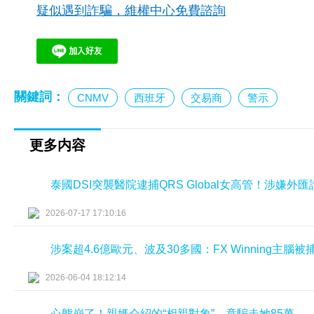
疑似遇到詐騙，維權中心免費諮詢
關鍵詞：
CNMV
西班牙
交易商
警示
更多内容
泰國DSI突襲醫院逮捕QRS Global女高管！涉嫌
2026-07-17 17:10:16
涉案超4.6億歐元、波及30多國：FX Winning主腦
2026-06-04 18:12:14
心態崩了！親媽介紹的“相親對象”，竟騙走她85萬