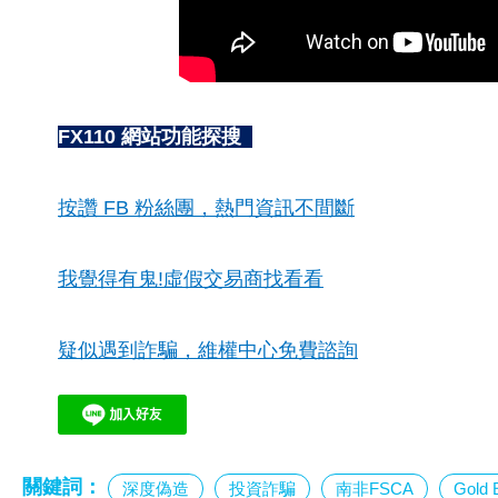
FX110 網站功能探搜
按讚 FB 粉絲團，熱門資訊不間斷
我覺得有鬼!虛假交易商找看看
疑似遇到詐騙，維權中心免費諮詢
關鍵詞：
深度偽造
投資詐騙
南非FSCA
Gold 