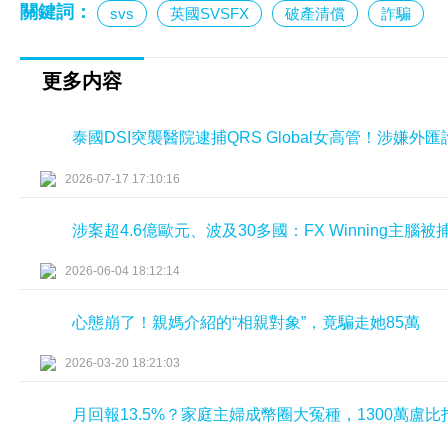
關鍵詞：
svs
英國SVSFX
破產清償
詐騙
更多内容
泰國DSI突襲醫院逮捕QRS Global女高管！涉嫌
2026-07-17 17:10:16
涉案超4.6億歐元、波及30多國：FX Winning主腦
2026-06-04 18:12:14
心態崩了！親媽介紹的“相親對象”，竟騙走她85萬
2026-03-20 18:21:03
月回報13.5%？家庭主婦成幣圈大冤種，1300萬盧