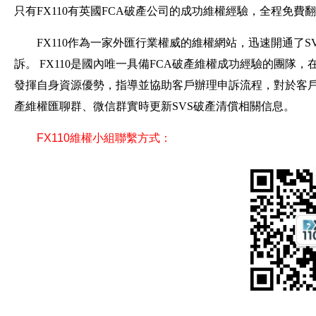
只有FX110有英國FCA破產公司的成功維權經驗，全程免費
FX110作為一家外匯行業權威的維權網站，迅速開通了S
訴。 FX110是國內唯一具備FCA破產維權成功經驗的團隊，在
發揮自身資源優勢，指導並協助客戶辦理申訴流程，對於客戶
產維權匯聊群、微信群實時更新SVS破產清償相關信息。
FX110維權小組聯繫方式：