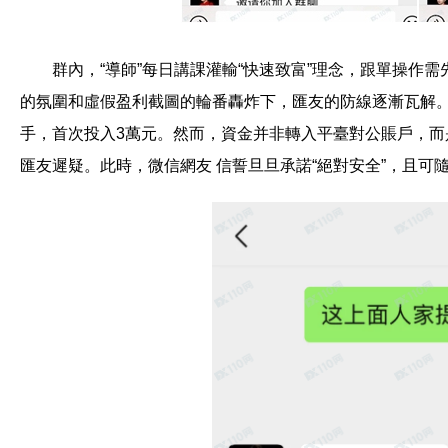
群內，“導師”每日講課灌輸“快速致富”理念，跟單操作需先下
的氛圍和虛假盈利截圖的輪番轟炸下，匯友的防線逐漸瓦解。
手，首次投入3萬元。然而，資金并非轉入平臺對公賬戶，
匯友遲疑。此時，微信網友 信誓旦旦承諾“絕對安全”，且可