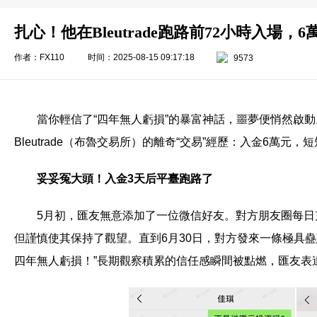
扎心！他在Bleutrade跑路前72小時入場，
作者：FX110
时间：2025-08-15 09:17:18
9573
當你輕信了“四年無人虧損”的暴富神話，噩夢便悄然啟
Bleutrade（布魯交易所）的離奇“交易”經歷：入金6萬元
妥妥冤大頭！入金3天后平臺跑路了
5月初，匯友無意添加了一位微信好友。對方朋友圈每日充
但謹慎使其保持了觀望。直到6月30日，對方發來一條極具蠱
四年無人虧損！”長期觀察積累的信任感瞬間被點燃，匯友表