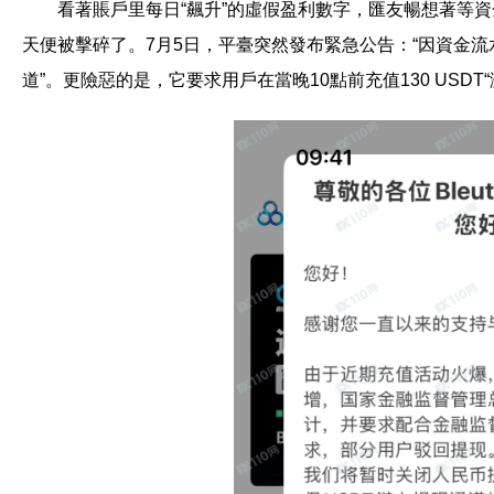
看著賬戶里每日“飆升”的虛假盈利數字，匯友暢想著等
天便被擊碎了。7月5日，平臺突然發布緊急公告：“因資金
道”。更險惡的是，它要求用戶在當晚10點前充值130 USD