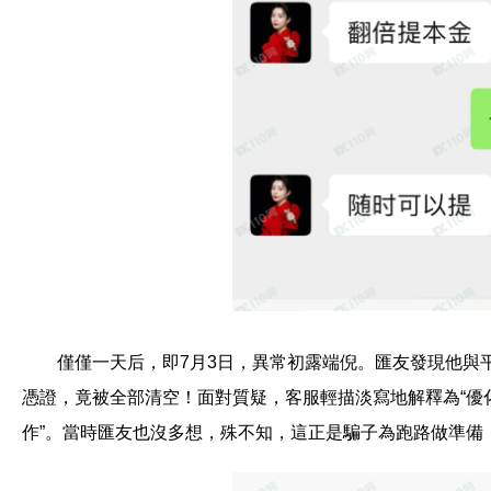
僅僅一天后，即7月3日，異常初露端倪。匯友發現他與
憑證，竟被全部清空！面對質疑，客服輕描淡寫地解釋為“優
作”。當時匯友也沒多想，殊不知，這正是騙子為跑路做準備