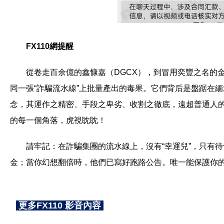
FX110網提醒
從卷走百余億的鑫慷嘉（DGCX），到冒用奕豐之名的金融AP
同一張“詐騙流水線”上批量產出的毒果。它們背后是盤踞在
念，其運作之精密、手段之卑劣、收割之徹底，遠超普通人
的每一個角落，虎視眈眈！
請牢記：在詐騙集團的流水線上，沒有“幸運兒”，只有待
金；當你幻想翻倍時，他們已寫好跑路公告。唯一能保護你
更多FX110 影音內容