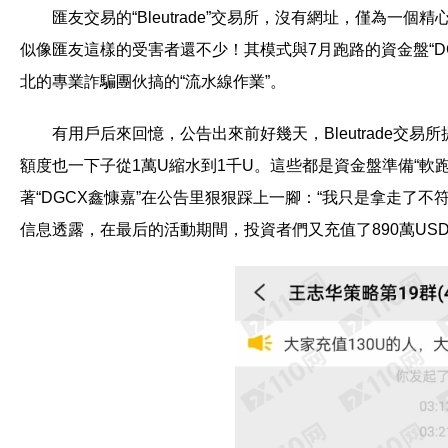
匯友交易的“Bleutrade”交易所，沒有網址，僅為一
似像匯友這樣的受害者還不少！其模式與7月跑路的資金盤“DG
北的專業詐騙團伙搞的“流水線作業”。
有用戶后來回憶，公告出來前好幾天，Bleutrade交
額度也一下子從1萬U縮水到1千U。這些都是資金盤準備“軟
著“DGCX鑫慷嘉”在公告里狠狠踩上一腳：“我只是拿走了
信息透露，在最后的活動期間，投資者們又充值了890萬USD