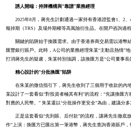
誘人開端：持牌機構與“靠譜”業務經理
2025年8月，蔣先生計劃通過一家持有香港證監會1、2
報掉期（TRS）及場外期權等高風險衍生品。在開戶咨詢過
關鍵的陷阱始于換匯需求。由于香港券商交易需以港幣
匯豐銀行賬戶。此時，A公司的業務經理朱某“主動且熱情”地
打消蔣先生的疑慮，朱某特別強調，該換匯方是“公司董事長
精心設計的“分批換匯”陷阱
在朱某的微信指引下，蔣先生收到了三個用于收款的內
某設計了一套看似“對投資者極其有利”的流程：“先讓換匯
對應的人民幣。” 朱某還以“分批操作更安全”為由，建議分
正是這套看似“先到賬、后付款”的流程，讓蔣先生徹底放
作”上演：
換匯方
已匯出第一筆港幣，蔣先生查詢香港賬戶，