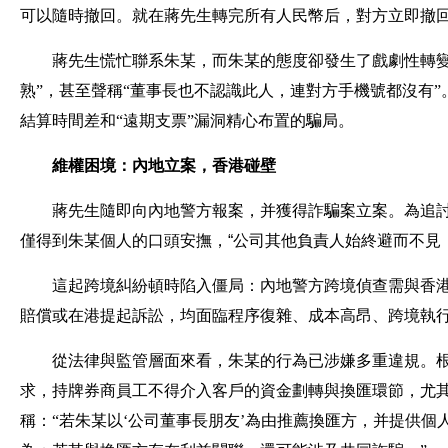
可以隨時撤回。就在蔣先生轉完所有人民幣后，對方立即撤
蔣先生慌忙聯系朱某，而朱某的態度卻發生了戲劇性轉變
熟”，甚至聲稱“董事長也不認識此人，連對方手機號都沒有
結算時間差和“遠期支票”漏洞精心布置的騙局。
維權困境：內地立案，香港碰壁
蔣先生隨即向內地警方報案，并獲得詐騙案立案。
為追
僅得到朱某個人的口頭安撫，“公司其他負責人始終避而不見
這起跨境糾紛頓時陷入僵局：內地警方跨境偵查需與香
賠償或在港提起訴訟，均面臨程序復雜、成本高昂、跨境執
從法律與監管層面來看，朱某的行為已涉嫌多重違規。根
求，持牌券商員工不得介入客戶的資金劃轉與換匯環節，尤
稱：“若朱某以‘公司董事長朋友’為由推薦換匯方，并提供