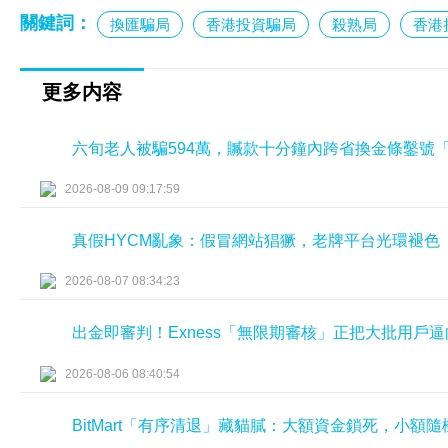
關鍵詞：
換匯騙局
香港投資騙局
殺熟局
香港
更多内容
六旬老人被騙594萬，贓款十分鐘內跨省換金條鑿號
2026-08-09 09:17:59
真假HYCM亂象：假冒網站猖獗，老牌平台光環褪色
2026-08-07 08:34:23
出金即審判！Exness「無限期審核」正把大批用戶
2026-08-06 08:40:54
BitMart「有序清退」藏貓膩：大額資金鎖死，小額