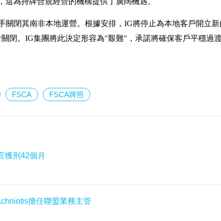
，這為持牌合規經營的機構提供了廣闊機遇。
著手關閉其南非本地運營。根據安排，IG將停止為本地客戶開立新
關閉。IG集團將此決定形容為"艱難"，承諾將確保客戶平穩過
FSCA
FSCA牌照
官獲刑42個月
 Achniotis擔任聯盟業務主管