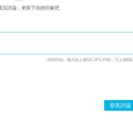
還沒評論，來留下你的印象吧
（1000字内。圖片請上傳GIF,JPG,PNG，可上傳9
發表評論