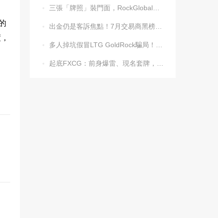
三張「牌照」裝門面，RockGlobal收割起來毫不手軟

的
出金仍是客訴焦點！7月交易商黑榜名單發布

渡，
多人掉坑假冒LTG GoldRock騙局！平台本尊曾被清算，受害者同樣不計其數

起底FXCG：前身爆雷、現名套牌，受害者還在增加
