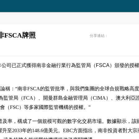
南非FSCA牌照
分享連結：
d. 宣布其南非公司已正式獲得南非金融行業行為監管局（FSCA）頒發的授
。
tt對此評論稱：“南非FSCA的監管批準，與我們集團的全球合規戰略高
監管局（FCA）、開曼群島金融管理局（CIMA）、澳大利亞
會（FSC）等多家國際監管機構的授權。”
聯網普及率，構成了一個規模可觀的數字化交易市場。數據顯示，該
躍升至2033年的148.6億美元。EBC方面指出，南非投資者對大宗