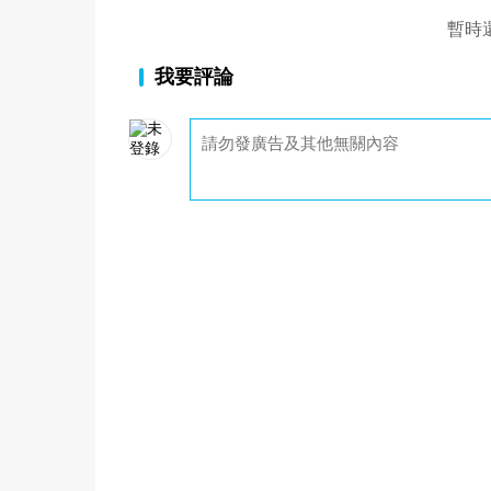
暫時
我要評論