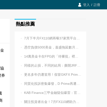

登入
/
註冊
熱點推薦
7月下半月FX110網再曝37家黑平台，多家疑為同一團伙操控

憑空負債5000美金，嘉盛拖延數月後封號！老牌平台耍流氓更令人心寒

權金
14萬美金卡在FPG的「待審批」裡逾兩週，平台全線冷處理

同樣的止損，不同的結局：撕開JRFX金榮環球定向滑點的遮羞布

度協
更名多年仍遭冒用！假冒GKFX Prime捷凱金融，又來了！

證券
同質化投訴密集爆發，D Prime再遭實名舉報：超3.2萬美元遭無理扣押

KAB Finance三甲金融疑似爆雷：官網癱瘓、業務員失聯、出金遇阻

國
商
關注投資者出金！7月FX110網助力追回資金1202.5萬元
