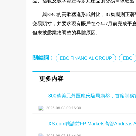
品、指數及數字資產等多元產品的交易需求旺盛
與EBC的高歌猛進形成對比，IG集團則正
交易頭寸，并要求現有賬戶在今年7月前完成平倉
但未披露業務調整的具體原因。
關鍵詞：
EBC FINANCIAL GROUP
EBC
更多内容
800萬美元外匯龐氏騙局崩盤，首席財務
2026-08-08 09:16:30
XS.com聘請前FP Markets高管Andreas