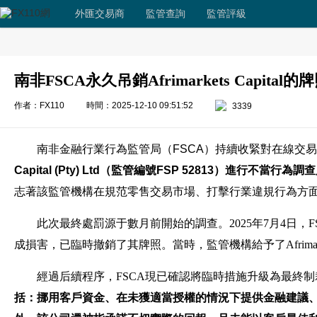
外匯交易商
監管查詢
監管評級
南非FSCA永久吊銷Afrimarkets Capital的
作者：FX110
時間：2025-12-10 09:51:52
3339
南非金融行業行為監管局（FSCA）持續收緊對在線交
Capital (Pty) Ltd（監管編號FSP 52813）進行
志著該監管機構在規范零售交易市場、打擊行業違規行為方
此次最終處罰源于數月前開始的調查。2025年7月4日，
成損害，已臨時撤銷了其牌照。當時，監管機構給予了Afrima
經過后續程序，FSCA現已確認將臨時措施升級為最終
括：挪用客戶資金、在未獲適當授權的情況下提供金融建議