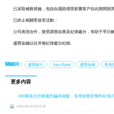
已采取補救措施，包括自愿賠償受影響客戶在此期間因
已終止相關受規管活動；
公司表現合作，接受調查結果及紀律處分，有助于早日
盛寶金融以往并無紀律處分紀錄。
關鍵詞：
盛寶銀行
Saxo Bank
盛寶金融
香港
更多内容
800萬美元外匯龐氏騙局崩盤，首席財務官獲刑42個
2026-08-08 09:16:30