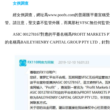
女俠調查
經女俠調查，網址爲www.poofx.com的普羅匯平臺宣稱受澳洲
管。請注意，聖文森不監管外匯，而萬那杜VFSC無任何監管
ASIC 001278167對應的平臺名稱爲PROFIT MARK
的名稱爲BAILEYHENRY CAPITAL GROUP PTY LT