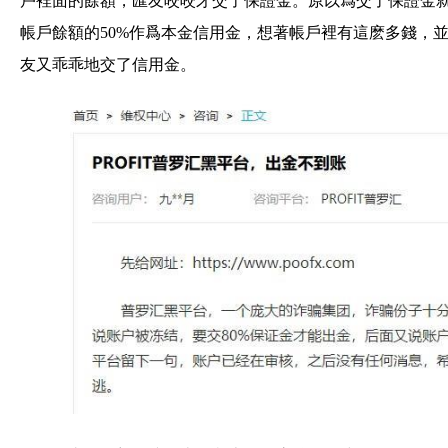
戶裡面的餘額，匯友咬咬牙交了保證金。原以爲交了保證金
帳戶餘額的50%作爲本金信用金，想著帳戶裡有這麽多錢，
友又乖乖地交了信用金。