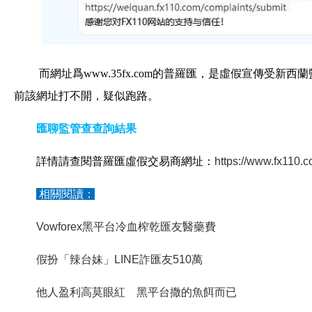
而網址爲www.35fx.com的普羅匯，是虛假宣傳受新
前該網址打不開，疑似跑路。
匯聊監管查查詢結果
詳情請查閱普羅匯虛假交易商網址：
https://www.fx110.c
相關閱讀：
Vowforex黑平台冷血榨乾匯友醫藥費
假扮「辣台妹」LINE詐匯友510萬
他人盈利高莫眼紅 黑平台撒的魚餌而已