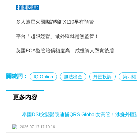
相關閱讀:
多人遭星火國際詐騙FX110早有預警
平台「超限經營」做外匯就是無監管！
英國FCA監管賠償額度高 成投資人堅實後盾
關鍵詞：
IQ Option
無法出金
外匯投訴
第四權
更多内容
泰國DSI突襲醫院逮捕QRS Global女高管！涉嫌
2026-07-17 17:10:16