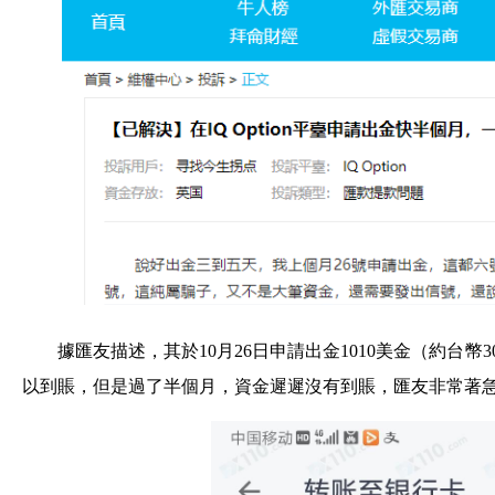
據匯友描述，其於10月26日申請出金1010美金（約台幣30
以到賬，但是過了半個月，資金遲遲沒有到賬，匯友非常著