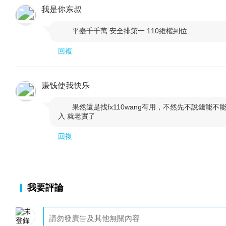
我是你东叔
平臺千千萬 安全排第一 110維權到位

回複
赚钱使我快乐
果然還是找fx110wang有用，不然先不說錢能不能

入 就老實了
回複
我要評論