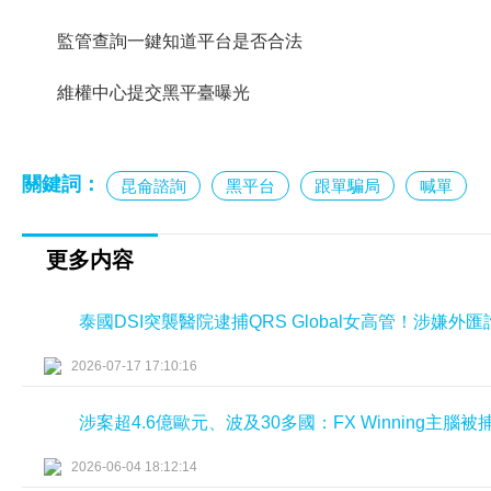
監管查詢一鍵知道平台是否合法
維權中心提交黑平臺曝光
關鍵詞：
昆侖諮詢
黑平台
跟單騙局
喊單
更多内容
泰國DSI突襲醫院逮捕QRS Global女高管！涉嫌
2026-07-17 17:10:16
涉案超4.6億歐元、波及30多國：FX Winning主腦
2026-06-04 18:12:14