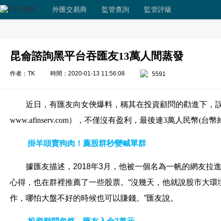
外匯交易商
監管查詢
監管評級
昆侖諮詢黑平台吞匯友13萬人間蒸發
作者：TK
時間：2020-01-13 11:56:08
5591
近日，有匯友向女俠爆料，稱其在投資顧問的勸進下，
www.afinserv.com），不僅沒有盈利，最後連3萬人民幣(
掛羊頭賣狗肉！薦股群秒變喊單群
據匯友描述，2018年3月，他被一個名為一帆的網友
心得，也在群裡推薦了一些股票。“沒幾天，他就說股市大環
作，哪怕大盤不好的時候也可以賺錢。”匯友說。