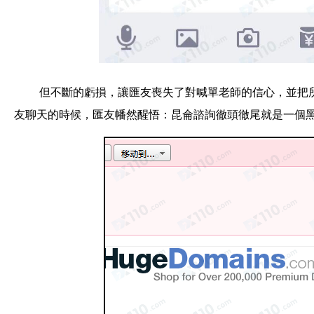
但不
斷的虧損，讓匯友喪失了對喊單老師的信心，並把
友聊天的時候，匯友幡然醒悟：昆侖諮詢徹頭徹尾就是一個