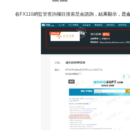
在
FX110網監管查詢欄目搜索昆侖
諮詢，結果顯示，昆