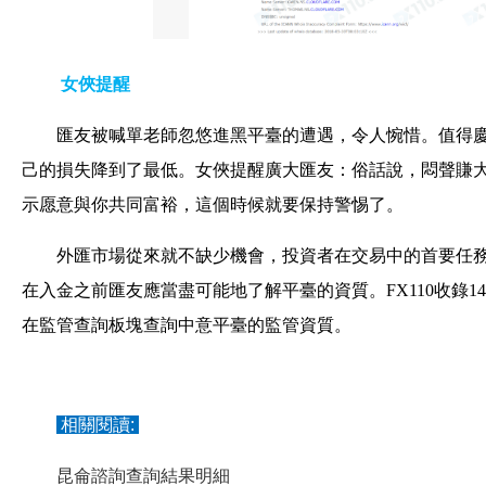
女俠提醒
匯友被喊單老師忽悠進黑平臺的遭遇，令人惋惜。值得
己的損失降到了最低。女俠提醒廣大匯友：俗話說，悶聲賺
示愿意與你共同富裕，這個時候就要保持警惕了。
外匯市場從來就不缺少機會，投資者在交易中的首要任
在入金之前匯友應當盡可能地了解平臺的資質。FX110收錄14
在監管查詢板塊查詢中意平臺的監管資質。
相關閱讀:
昆侖諮詢查詢結果明細