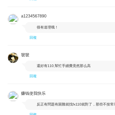
a1234567890
很有道理哦！

回複
虢虢
還好有110,幫忙手續費竟然那么高

回複
赚钱使我快乐
反正有問題有困難就找fx110就對了，那些不按

回複