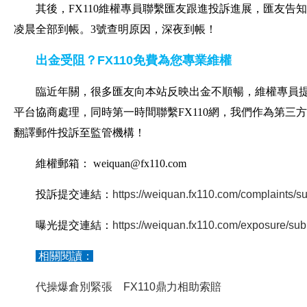
其後，FX110維權專員聯繫匯友跟進投訴進展，匯友告知說，
凌晨全部到帳。3號查明原因，深夜到帳！
出金受阻？FX110免費為您專業維權
臨近年關，很多匯友向本站反映出金不順暢，維權專員
平台協商處理，同時第一時間聯繫FX110網，我們作為第
翻譯郵件投訴至監管機構！
維權郵箱： weiquan@fx110.com
投訴提交連結：
https://weiquan.fx110.com/complaints/s
曝光提交連結：
https://weiquan.fx110.com/exposure/sub
相關閱讀：
代操爆倉別緊張 FX110鼎力相助索賠