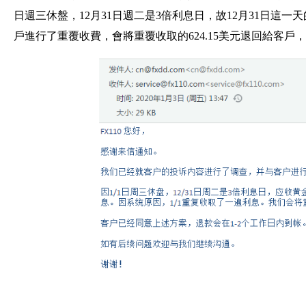
日週三休盤，12月31日週二是3倍利息日，故12月31日這
戶進行了重覆收費，會將重覆收取的624.15美元退回給客戶，