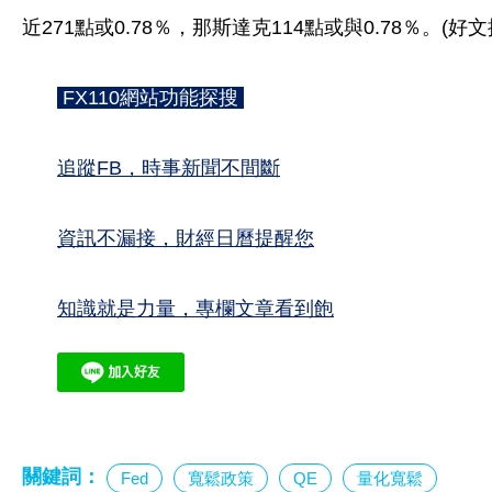
近271點或0.78％，那斯達克114點或與0.78％。(好文
FX110網站功能探搜
追蹤FB，時事新聞不間斷
資訊不漏接，財經日曆提醒您
知識就是力量，專欄文章看到飽
關鍵詞：
Fed
寬鬆政策
QE
量化寬鬆