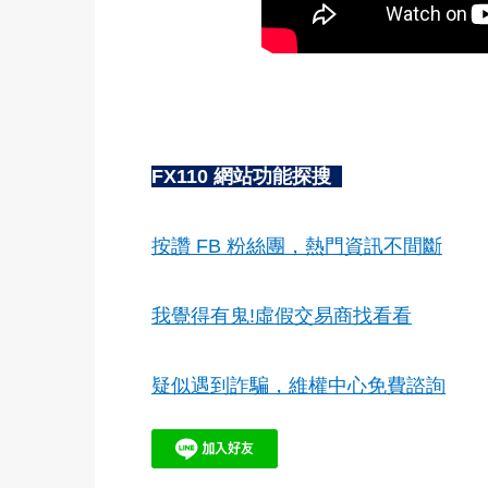
FX110 網站功能探搜
按讚 FB 粉絲團，熱門資訊不間斷
我覺得有鬼!虛假交易商找看看
疑似遇到詐騙，維權中心免費諮詢