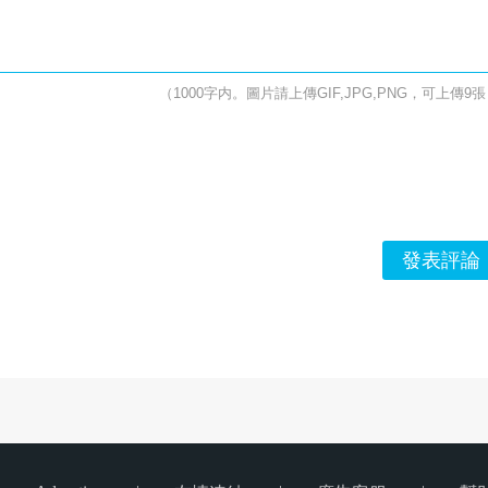
（1000字内。圖片請上傳GIF,JPG,PNG，可上傳9
發表評論