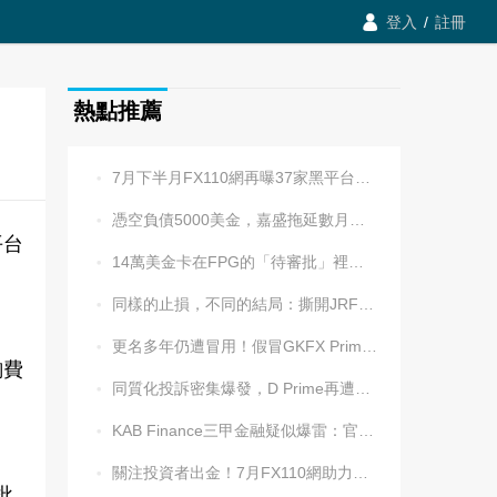

登入
/
註冊
熱點推薦
7月下半月FX110網再曝37家黑平台，多家疑為同一團伙操控

憑空負債5000美金，嘉盛拖延數月後封號！老牌平台耍流氓更令人心寒

平台
14萬美金卡在FPG的「待審批」裡逾兩週，平台全線冷處理

同樣的止損，不同的結局：撕開JRFX金榮環球定向滑點的遮羞布

更名多年仍遭冒用！假冒GKFX Prime捷凱金融，又來了！

詢費
同質化投訴密集爆發，D Prime再遭實名舉報：超3.2萬美元遭無理扣押

KAB Finance三甲金融疑似爆雷：官網癱瘓、業務員失聯、出金遇阻

關注投資者出金！7月FX110網助力追回資金1202.5萬元

批