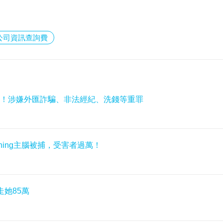
公司資訊查詢費
女高管！涉嫌外匯詐騙、非法經紀、洗錢等重罪
nning主腦被捕，受害者過萬！
走她85萬