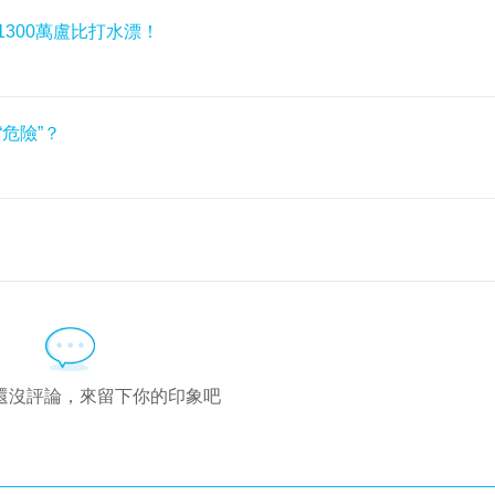
1300萬盧比打水漂！
更“危險”？
還沒評論，來留下你的印象吧