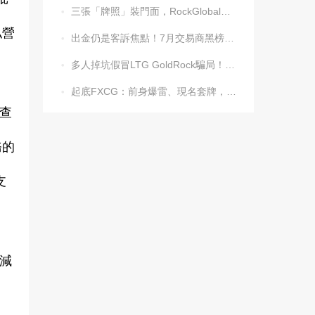
三張「牌照」裝門面，RockGlobal收割起來毫不手軟

私營
出金仍是客訴焦點！7月交易商黑榜名單發布

多人掉坑假冒LTG GoldRock騙局！平台本尊曾被清算，受害者同樣不計其數

起底FXCG：前身爆雷、現名套牌，受害者還在增加

查
務的
支
減