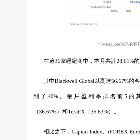
*Swissquote瑞
在這36家經紀商中，本月共計28.61
其中Blackwell Global以高達56
到 了 40% 。 帳 戶 盈 利 率 排 名 前 5 的 其 他 
（36.67%）和TeraFX（36.63%）。
相比之下，Capital Index、iFOREX 