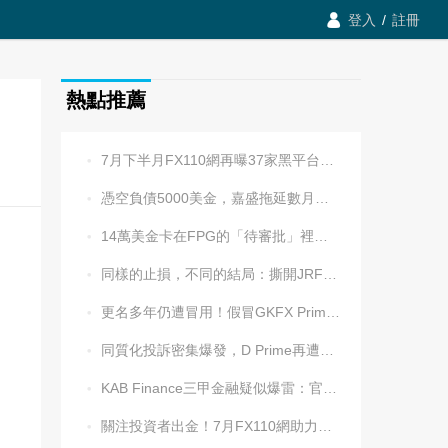

登入
/
註冊
熱點推薦
7月下半月FX110網再曝37家黑平台，多家疑為同一團伙操控

憑空負債5000美金，嘉盛拖延數月後封號！老牌平台耍流氓更令人心寒

14萬美金卡在FPG的「待審批」裡逾兩週，平台全線冷處理

同樣的止損，不同的結局：撕開JRFX金榮環球定向滑點的遮羞布

更名多年仍遭冒用！假冒GKFX Prime捷凱金融，又來了！

同質化投訴密集爆發，D Prime再遭實名舉報：超3.2萬美元遭無理扣押

KAB Finance三甲金融疑似爆雷：官網癱瘓、業務員失聯、出金遇阻

關注投資者出金！7月FX110網助力追回資金1202.5萬元
