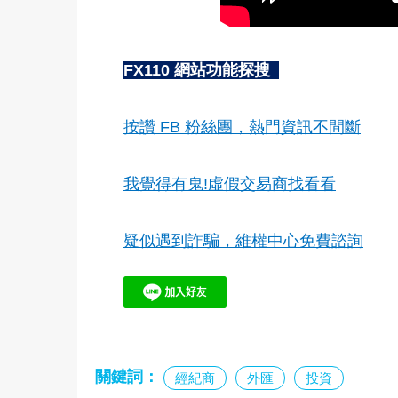
FX110 網站功能探搜
按讚 FB 粉絲團，熱門資訊不間斷
我覺得有鬼!虛假交易商找看看
疑似遇到詐騙，維權中心免費諮詢
關鍵詞：
經紀商
外匯
投資