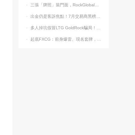
三張「牌照」裝門面，RockGlobal收割起來毫不手軟

出金仍是客訴焦點！7月交易商黑榜名單發布

多人掉坑假冒LTG GoldRock騙局！平台本尊曾被清算，受害者同樣不計其數

起底FXCG：前身爆雷、現名套牌，受害者還在增加
