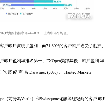
訊的客戶帳戶實際虧損率為74—89%，上表中為平均值。
%的客戶帳戶實現了盈利，而71.39%的客戶帳戶遭受了虧損
.67%的客戶帳戶盈利率排名第一。FXOpen緊跟其後，帳戶盈利 率
經 紀 商 為 Darwinex (38%) 、 Hantec Markets
Europe（前身為Vestle）和Swissquote瑞訊等經紀商的客戶 帳