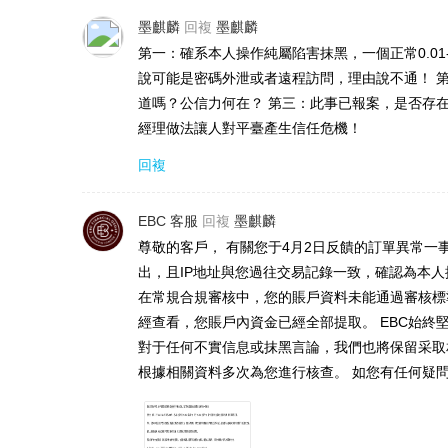
墨麒麟
回複
墨麒麟
第一：確系本人操作純屬陷害抹黑，一個正常0.01-
說可能是密碼外泄或者遠程訪問，理由說不通！ 
道嗎？公信力何在？ 第三：此事已報案，是否存
經理做法讓人對平臺產生信任危機！
回複
EBC 客服
回複
墨麒麟
尊敬的客戶， 有關您于4月2日反饋的訂單異常
出，且IP地址與您過往交易記錄一致，確認為本人
在常規合規審核中，您的賬戶資料未能通過審核標
經查看，您賬戶內資金已經全部提取。 EBC始
對于任何不實信息或抹黑言論，我們也將保留采取
根據相關資料多次為您進行核查。 如您有任何疑