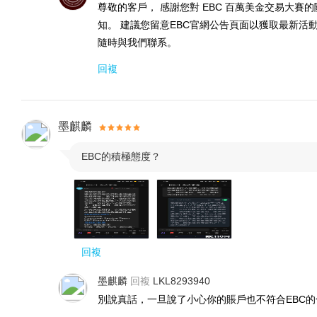
責任：
每一次積極的傳遞，
都讓世界向美好更進一步
尊敬的客戶， 感謝您對 EBC 百萬美金交易大
知。 建議您留意EBC官網公告頁面以獲取最新活動資訊：https
隨時與我們聯系。
回複
墨麒麟
EBC的積極態度？

回複
墨麒麟
回複
LKL8293940
別說真話，一旦說了小心你的賬戶也不符合EBC