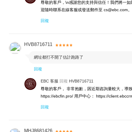
尊敬的客戶，\n感謝您的支持與信任！我們將一如
迎隨時聯系在線客服或發送郵件至 cs@ebc.com。
回複
HVB8716711
網址都打不開了估計跑路了

回複
EBC 客服
回複
HVB8716711
尊敬的客戶， 非常抱歉，因近期咨詢量較大，導致
https://ebcfin.pro/ 用戶中心： https://c
回複
MHJ8681426