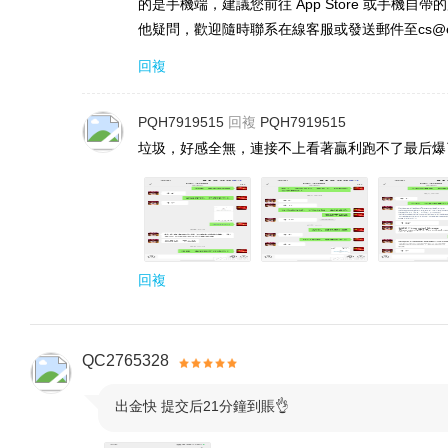
的是手機端，建議您前往 App Store 或手機自帶的應用商
他疑問，歡迎隨時聯系在線客服或發送郵件至cs@eb
回複
PQH7919515
回複
PQH7919515
垃圾，好感全無，連接不上看著贏利跑不了最后爆
回複
QC2765328

出金快 提交后21分鐘到賬👌