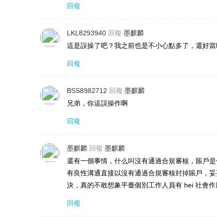
回複
LKL8293940
回複
墨麒麟
這是誤操了吧？我之前也是不小心點多了，還好當
回複
BSS8982712
回複
墨麒麟
兄弟，你這誤操作啊
回複
墨麒麟
回複
墨麒麟
還有一個事情，什么叫沒有通過合規審核，賬戶是
有良性溝通直接以沒有通過合規審核封掉賬戶，妥
決，真的不敢想象平臺個別工作人員有 hei 社會
回複