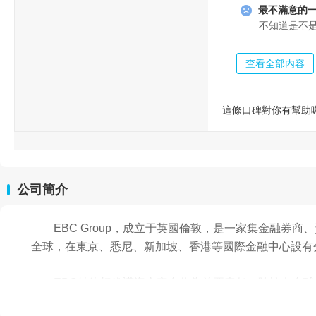
最不滿意的
不知道是不
查看全部内容
這條口碑對你有幫助
公司簡介
EBC Group，成立于英國倫敦，是一家集金融券
全球，在東京、悉尼、新加坡、香港等國際金融中心設有
EBC始終把維護資金安全作為首要責任。除擁有全球
年購超千萬美元保額的保險，并嚴格執行CASS規定，