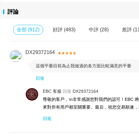
險因素。
評論
EBC堅信，每個認真交易的人，都值得被認真對待。
全部
(
912
)
好評
(
483
)
中評
(
28
)
差評
(
1
國際頂級監管：
EBC金融集團旗下各公司，在對應司法管轄區域內
DX29372164
英國金融行為監管局 (FCA) 授權和監管
這個平臺目前為止我做過的各方面比較滿意的平臺

回複
監管號: 927552 | EBC Financial Group (UK) Ltd
EBC 客服
回複
DX29372164
開曼群島金融管理局(CIMA)授權和監管
尊敬的客戶，\n非常感謝您對我們的認可！EBC 
來對所有用戶都至關重要。最后，祝您交易順遂，
監管號: 2038223 | EBC Financial Group (Cayman) L
回複
澳大利亞證券和投資委員會 (ASIC) 授權和監管