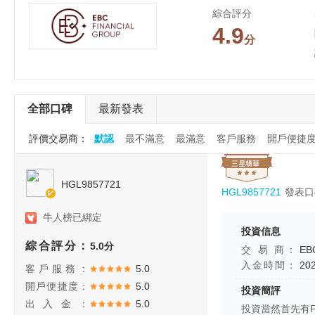
綜合評分
4.9
分
全部口碑
最新發表
評價交易商：
默認
最不滿意
最滿意
客戶服務
開戶便捷
HGL9857721
發表口
HGL9857721
牛人榜已綁定
投資信息
綜合評分：
5.0分
交 易 商：
EBC
入金時間：
20
客戶服務：
5.0
開戶便捷度：
5.0
投資簡評
出入金：
5.0
投資當然首先有F