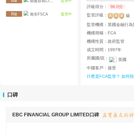
B
級
開曼群島CIMA
監管中
評級得分：
96.0分
B
級
南非FSCA
監管中
監管評級：
級
監管機構：
英國金融行為
機構簡稱：
FCA
機構性質：
政府監管
成立時間：
1997年
所屬國/區：
英國
中國客戶：
接受
什麽是FCA監管？
如何投
口碑
EBC FINANCIAL GROUP LIMITED口碑