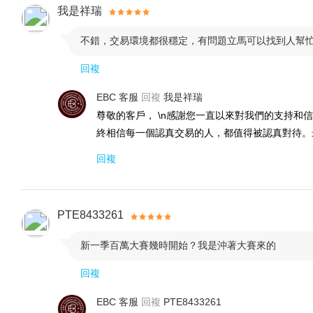
我是祥瑞
監管號: 500991 | EBC Financial Group (Australia) Pt
不錯，交易環境都很穩定，有問題立馬可以找到人幫

EBC優勢：
每秒最高聚合訂單1000筆 |
平均執行速度<
50+ |
VIP尊享服務24/7 |
同業銀行級別的 RAW ECN點差0.
回複
EBC 客服
回複
我是祥瑞
企業文化：
我們的核心價值在于積極為客戶創造全方位「R
尊敬的客戶， \n感謝您一直以來對我們的支持和
終相信每一個認真交易的人，都值得被認真對待。
安全：
英澳頂級監管，巴克萊托管；
清算級安全保障
回複
公平：
EBC秉承誠信與尊重的原則，
認真對待每一位
專注：
在細節中感知EBC服務理念，
提供最卓越的用
PTE8433261
價值：
“安全、專業、穩定”，
全方位提升個人財富價
新一季百萬大賽幾時開始？我是沖著大賽來的

回複
誠實：
EBC視誠實守信為根本，
用心呈現完美交易體
EBC 客服
回複
PTE8433261