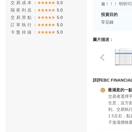
交易成本：
5.0
遍！！！ 明明
隔夜利息：
5.0
投資目的
交易滑點：
5.0
零花錢
訂單執行：
5.0
卡盤掉線：
5.0
圖片描述：
詳評EBC FINANCIAL
最滿意的一
交易者選擇平
生意，這方面
利。交易執
1.5左右，點
子進場價格