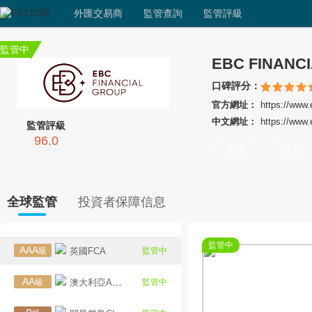
外匯交易商
監管查詢
監管評級
監管中
口碑評分：
官方網址：
https://www
中文網址：
https://www.
監管評級
96.0
公告
活動
全球監管
投資者保障信息
監管中
AAA
級
英國FCA
監管中
AA
級
澳大利亞ASIC
監管中