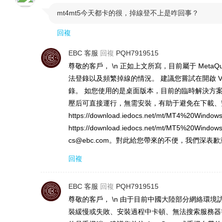
mt4mt5今天都卡的很，掉線登不上是咋回事？

回複
EBC 客服
回複
PQH7919515
尊敬的客戶， \n 正如上文所寫，目前屬于 Met
法登錄以及頻繁掉線的情況。 建議您嘗試在開啟 
錄。 如您使用的是桌面版本，目前的臨時解決方案為僅支
壓后可直接運行，無需安裝，有助于避免在下載、安裝
https://download.iedocs.net/mt/MT4%20Wi
https://download.iedocs.net/mt/MT5
cs@ebc.com。對此給您帶來的不便，我們深表
回複
EBC 客服
回複
PQH7919515
尊敬的客戶， \n 由于目前中國大陸部分網絡環境訪問
裝緩慢或失敗、安裝過程中卡頓、無法搜索服務器等情