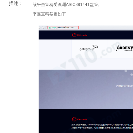
描述：
該平臺宣稱受澳洲ASIC391441監管。
平臺宣稱截圖如下：