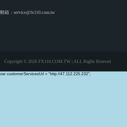
郵箱：service@fx110.com.tw
Copyright © 2026 FX110.COM.TW | ALL Rights Resrved
var customerServicesUrl = "http://47.112.225.232";