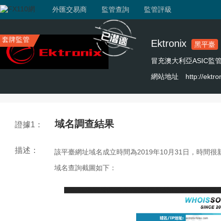
外匯交易商
監管查詢
監管評級
套牌監管
Ektronix
黑平臺
冒充澳大利亞ASIC監
網站地址
http://ektro
域名調查結果
證據1：
描述：
該平臺網址域名成立時間為2019年10月31日，時間很
域名查詢截圖如下：