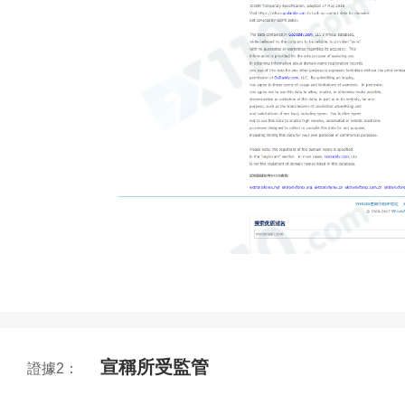
宣稱所受監管
證據2：