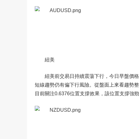
紐美
紐美前交易日持續震蕩下行，今日早盤價格短
短線趨勢仍有偏下行風險。從盤面上來看趨勢整體偏
目前關注0.6376位置支撐效果，該位置支撐強勁，