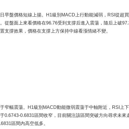
早盤價格短線上揚。H1級別MACD上行動能減弱，RSI從超
盤面上來看價格在96.76受到支撐后進入震蕩，隨后上破97.
置支撐效果，價格在支撐上方保持中線看漲情緒不變。
窄幅震蕩。H1級別MACD動能微弱震蕩于中軸附近，RSI上
.6743-0.6831區間收窄，目前關注該區間突破方向尋求未來
.6831區間內高空低多。