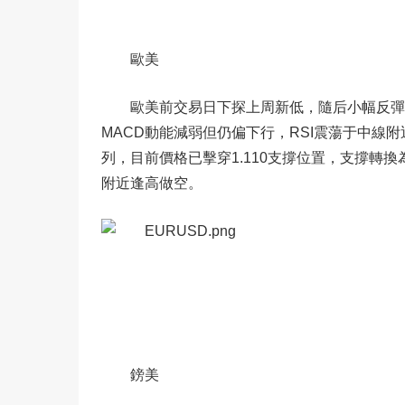
歐美
歐美前交易日下探上周新低，隨后小幅反彈
MACD動能減弱但仍偏下行，RSI震蕩于中
列，目前價格已擊穿1.110支撐位置，支撐轉換
附近逢高做空。
鎊美