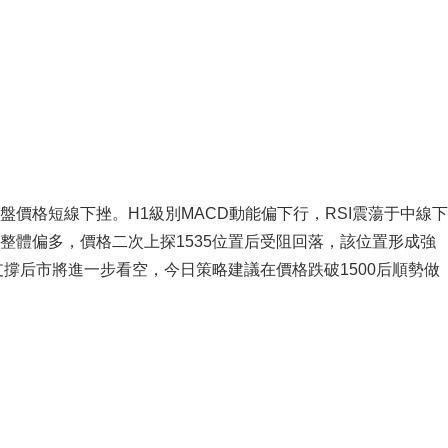
價格短線下挫。H1級別MACD動能偏下行，RSI震蕩于中線下
整體偏多，價格二次上探1535位置后受阻回落，該位置形成強
支撐后市將進一步看空，今日策略建議在價格跌破1500后順勢做