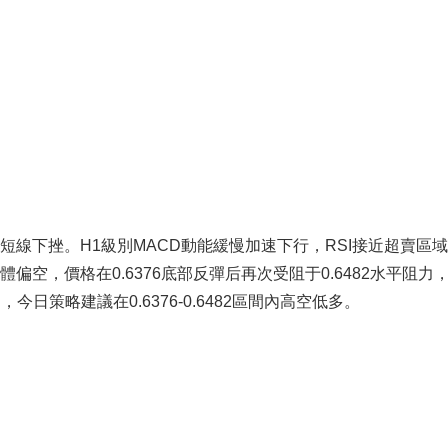
線下挫。H1級別MACD動能緩慢加速下行，RSI接近超賣區
空，價格在0.6376底部反彈后再次受阻于0.6482水平阻力
今日策略建議在0.6376-0.6482區間內高空低多。