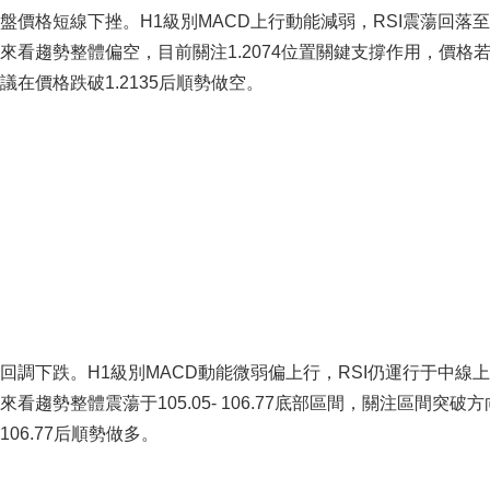
價格短線下挫。H1級別MACD上行動能減弱，RSI震蕩回落
看趨勢整體偏空，目前關注1.2074位置關鍵支撐作用，價格
在價格跌破1.2135后順勢做空。
調下跌。H1級別MACD動能微弱偏上行，RSI仍運行于中線上
勢整體震蕩于105.05- 106.77底部區間，關注區間突破方
6.77后順勢做多。