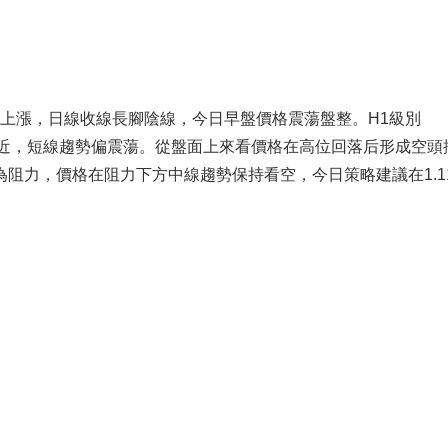
上漲，日線收線長腳陰線，今日早盤價格震蕩盤整。H1級別
線附近，短線趨勢偏震蕩。從盤面上來看價格在高位回落后形成空頭
為阻力，價格在阻力下方中線趨勢保持看空，今日策略建議在1.1