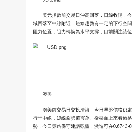
美元指數前交易日沖高回落，日線收陽，今日
域回落至中線附近，短線趨勢有一定的下行空間。從
阻力位置，阻力轉換為水平支撐，目前關注該位
澳美
澳美前交易日交投清淡，今日早盤價格仍處于
行于中線，短線趨勢偏震蕩。從盤面上來看價格于0
勢，今日策略保守建議觀望，激進可在0.6743-0