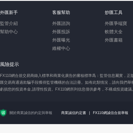
外匯新手
客服幫助
炒匯工具
監管介紹
外匯諮詢
外匯爭端寶
幫助中心
外匯投訴
軟體大全
外匯曝光
外匯書籍
維權中心
風險提示
FX110網合規交易商錄入標準和商業化廣告的審核標準爲：監管信息屬實，
匯交易商通過欺騙手段獲得監管機構的合法註冊。如有此類情況，請向我們舉報
虧損您的投資本金,請理性投資。FX110網所列信息僅供參考，不構成投資建
關於商業誠信的約定與舉報
商業誠信約定書
|
FX110網誠信合規舉報