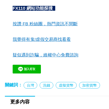
FX110 網站功能探搜
按讚 FB 粉絲團，熱門資訊不間斷
我覺得有鬼!虛假交易商找看看
疑似遇到詐騙，維權中心免費諮詢
關鍵詞：
台灣
洗錢
虛擬貨幣
加密貨幣
更多内容