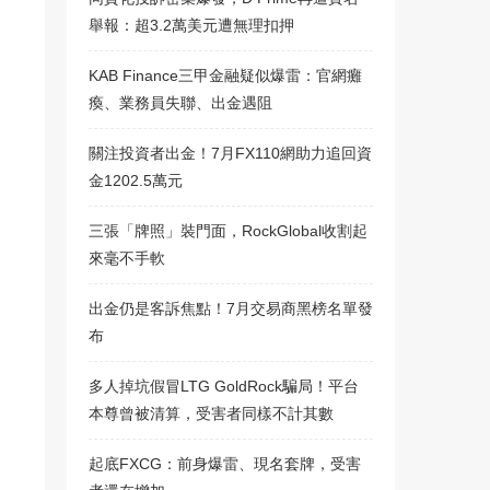
舉報：超3.2萬美元遭無理扣押
KAB Finance三甲金融疑似爆雷：官網癱
瘓、業務員失聯、出金遇阻
關注投資者出金！7月FX110網助力追回資
金1202.5萬元
三張「牌照」裝門面，RockGlobal收割起
來毫不手軟
出金仍是客訴焦點！7月交易商黑榜名單發
布
多人掉坑假冒LTG GoldRock騙局！平台
本尊曾被清算，受害者同樣不計其數
起底FXCG：前身爆雷、現名套牌，受害