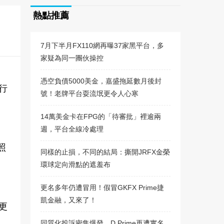
熱點推薦
7月下半月FX110網再曝37家黑平台，多
家疑為同一團伙操控
憑空負債5000美金，嘉盛拖延數月後封
行
號！老牌平台耍流氓更令人心寒
14萬美金卡在FPG的「待審批」裡逾兩
週，平台全線冷處理
照
同樣的止損，不同的結局：撕開JRFX金榮
環球定向滑點的遮羞布
更名多年仍遭冒用！假冒GKFX Prime捷
凱金融，又來了！
更
同質化投訴密集爆發，D Prime再遭實名