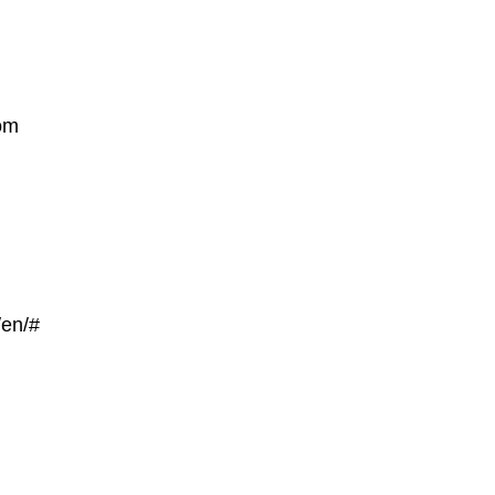
om
/en/#