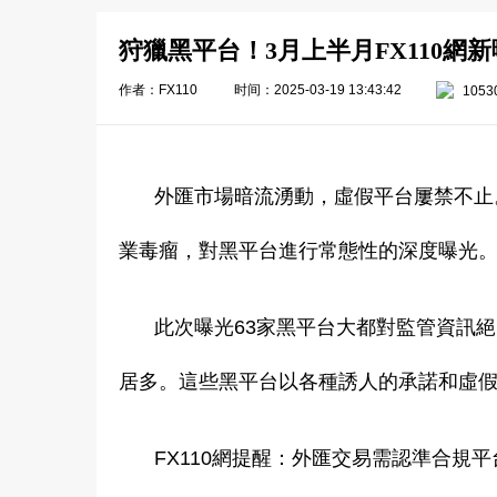
狩獵黑平台！3月上半月FX110網新
作者：FX110
时间：2025-03-19 13:43:42
1053
外匯市場暗流湧動，虛假平台屢禁不止。
業毒瘤，對黑平台進行常態性的深度曝光。3
此次曝光63家黑平台大都對監管資訊絕口
居多。這些黑平台以各種誘人的承諾和虛
FX110網提醒：外匯交易需認準合規