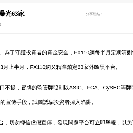
曝光63家
分享連結：
0
為了守護投資者的資金安全，FX110網每半月定期清剿
月上半月，FX110網又精準鎖定63家外匯黑平台。
不提，冒牌的監管牌照則以ASIC、FCA、CySEC等牌
假的宣傳手段，試圖誘騙投資者掉入陷阱。
平台，切勿輕信虛假宣傳，發現問題平台可立即舉報，以免