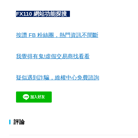
FX110 網站功能探搜
按讚 FB 粉絲團，熱門資訊不間斷
我覺得有鬼!虛假交易商找看看
疑似遇到詐騙，維權中心免費諮詢
評論