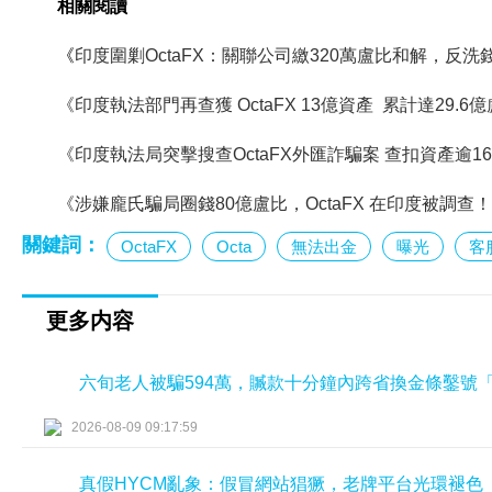
相關閱讀
《
印度圍剿OctaFX：關聯公司繳320萬盧比和解，反
《印度執法部門再查獲 OctaFX 13億資產 累計達29.6
《印度執法局突擊搜查OctaFX外匯詐騙案 查扣資產逾1
《涉嫌龐氏騙局圈錢80億盧比，OctaFX 在印度被調查
關鍵詞：
OctaFX
Octa
無法出金
曝光
客
更多内容
六旬老人被騙594萬，贓款十分鐘內跨省換金條鑿號
2026-08-09 09:17:59
真假HYCM亂象：假冒網站猖獗，老牌平台光環褪色