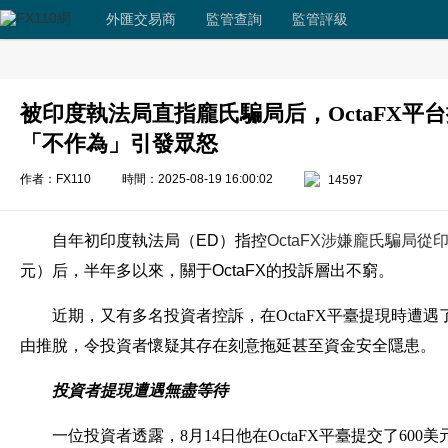
外匯交易商
監管查詢
監管評級
被印度執法局直指龐氏騙局后，OctaFX平
「不作為」引發眾怒
作者：FX110
時間：2025-08-19 16:00:02
14597
自年初印度執法局（ED）指控
OctaFX涉嫌龐氏騙局從
元）后，半年多以來，關于OctaFX的投訴層出不窮。
近期，又有多名投資者控訴，在OctaFX平臺提現時遭
由推脫，令投資者懷疑其存在刻意拖延甚至資金安全隱患。
投資者提現遭遇無盡等待
一位投資者透露，8月14日他在OctaFX平臺提交了60