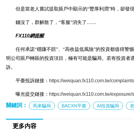
但是當老人嘗試提取賬戶中顯示的“豐厚利潤”時，卻發
錢沒了，群解散了，“客服”消失了……
FX110網提醒
任何承諾“穩賺不賠”、“高收益低風險”的投資都值得
明公司賬戶轉賬的投資項目，極有可能是騙局。
若有投資者遇
訴。
平臺投訴鏈接：
https://weiquan.fx110.com.tw/complaint
曝光提交鏈接：
https://weiquan.fx110.com.tw/exposure/
關鍵詞：
馬來騙局
BACXN平臺
AI投資騙局
更多内容