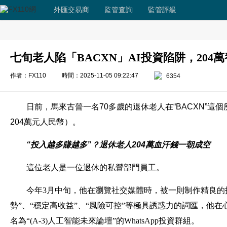
外匯交易商
監管查詢
監管評級
七旬老人陷「BACXN」AI投資陷阱，204
作者：FX110
時間：2025-11-05 09:22:47
6354
日前，馬來古晉一名70多歲的退休老人在“BACXN”這個
204萬元人民幣）。
“投入越多賺越多”？退休老人204萬血汗錢一朝成空
這位老人是一位退休的私營部門員工。
今年3月中旬，他在瀏覽社交媒體時，被一則制作精良的投
勢”、“穩定高收益”、“風險可控”等極具誘惑力的詞匯，他
名為“(A-3)人工智能未來論壇”的WhatsApp投資群組。