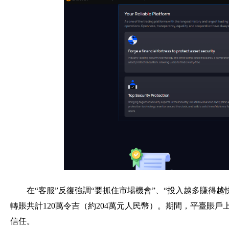
在“客服”反復強調“要抓住市場機會”、“投入越多賺得
轉賬共計120萬令吉（約204萬元人民幣）。期間，平臺賬
信任。