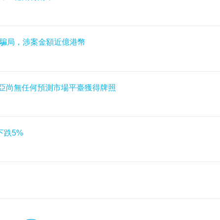
擬幣騙局，涉案金額近億港幣
澳大利亞尚無任何預測市場平臺獲得牌照
下跌5%