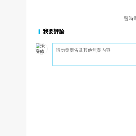
暫時
我要評論