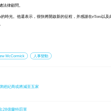
副總法律顧問。
oro的時光。他還表示，很快將開啟新的征程，并感謝在eToro以及
歷。
rew McCormick
人事變動
地持牌經紀商或將減至五家
出28億蘭特罰單