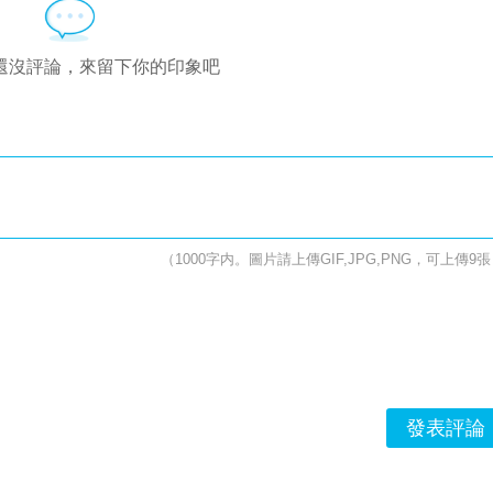
還沒評論，來留下你的印象吧
（1000字内。圖片請上傳GIF,JPG,PNG，可上傳9
發表評論