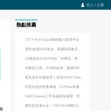

登入
/
註冊
熱點推薦
7月下半月FX110網再曝37家黑平台，多家疑為同一團伙操控

憑空負債5000美金，嘉盛拖延數月後封號！老牌平台耍流氓更令人心寒

14萬美金卡在FPG的「待審批」裡逾兩週，平台全線冷處理

同樣的止損，不同的結局：撕開JRFX金榮環球定向滑點的遮羞布

更名多年仍遭冒用！假冒GKFX Prime捷凱金融，又來了！

同質化投訴密集爆發，D Prime再遭實名舉報：超3.2萬美元遭無理扣押

KAB Finance三甲金融疑似爆雷：官網癱瘓、業務員失聯、出金遇阻

。
關注投資者出金！7月FX110網助力追回資金1202.5萬元

相