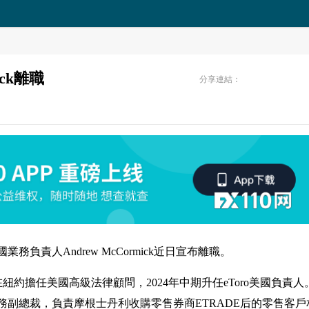
ick離職
分享連結：
業務負責人Andrew McCormick近日宣布離職。
Toro，在紐約擔任美國高級法律顧問，2024年中期升任eToro美國負責人
副總裁，負責摩根士丹利收購零售券商ETRADE后的零售客戶