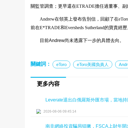
關監管調查；更早還在ETRADE擔任過董事、
Andrew在領英上發布告別信，回顧了在eT
前在E*TRADE和Eversheds Sutherland的寶貴經
目前Andrew尚未透露下一步的具體去向。
關鍵詞：
eToro
eToro美國負責人
And
更多内容
Leverate退出白俄羅斯外匯市場，當
2026-08-06 09:45:14
南非網絡投資騙局猖獗，FSCA上財年開