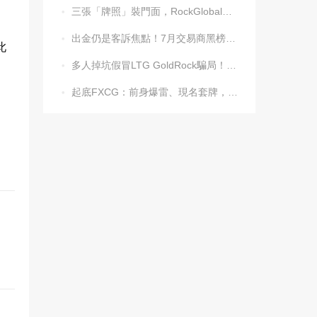
三張「牌照」裝門面，RockGlobal收割起來毫不手軟

出金仍是客訴焦點！7月交易商黑榜名單發布

此
多人掉坑假冒LTG GoldRock騙局！平台本尊曾被清算，受害者同樣不計其數

起底FXCG：前身爆雷、現名套牌，受害者還在增加
