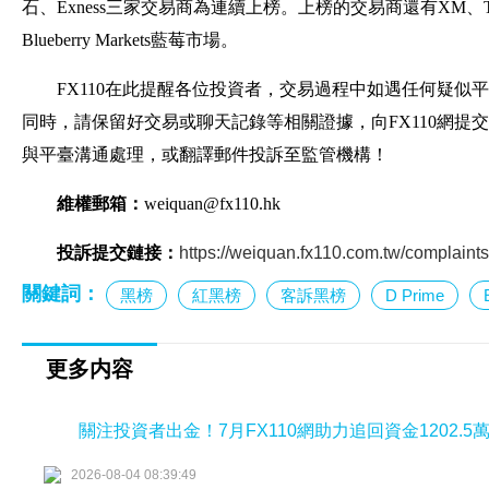
石、Exness三家交易商為連續上榜。上榜的交易商還有XM、TeleTrade特
Blueberry Markets藍莓市場。
FX110在此提醒各位投資者，交易過程中如遇任何疑
同時，請保留好交易或聊天記錄等相關證據，向FX110網
與平臺溝通處理，或翻譯郵件投訴至監管機構！
維權郵箱：
weiquan@fx110.hk
投訴提交鏈接：
https://weiquan.fx110.com.tw/complaint
關鍵詞：
黑榜
紅黑榜
客訴黑榜
D Prime
更多内容
關注投資者出金！7月FX110網助力追回資金1202.5
2026-08-04 08:39:49