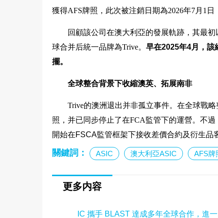
獲得AFS牌照，此次被注銷日期為2026年7月1日
回顧該公司在澳大利亞的發展軌跡，其最初以ILQ A
球合并后統一品牌為Trive。
早在2025年4月
擺。
全球整合背景下收縮澳英、拓展南非
Trive的澳洲退出并非孤立事件。在全球戰
照，并已同步停止了在FCA監管下的運營。不過，
開始在FSCA監管框架下接收差價合約及衍生品
關鍵詞：
ASIC
澳大利亞ASIC
AFS牌
更多内容
IC 攜手 BLAST 達成多年全球合作，