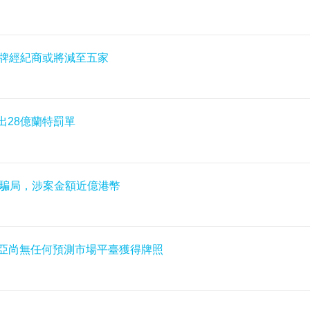
地持牌經紀商或將減至五家
出28億蘭特罰單
擬幣騙局，涉案金額近億港幣
澳大利亞尚無任何預測市場平臺獲得牌照