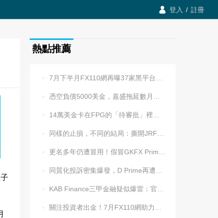

登入
/
註冊
熱點推薦
7月下半月FX110網再曝37家黑平台，多家疑為同一團伙操控

憑空負債5000美金，嘉盛拖延數月後封號！老牌平台耍流氓更令人心寒

14萬美金卡在FPG的「待審批」裡逾兩週，平台全線冷處理

同樣的止損，不同的結局：撕開JRFX金榮環球定向滑點的遮羞布

更名多年仍遭冒用！假冒GKFX Prime捷凱金融，又來了！

同質化投訴密集爆發，D Prime再遭實名舉報：超3.2萬美元遭無理扣押

亞子
KAB Finance三甲金融疑似爆雷：官網癱瘓、業務員失聯、出金遇阻

關注投資者出金！7月FX110網助力追回資金1202.5萬元

月