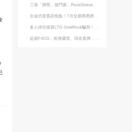
三張「牌照」裝門面，RockGlobal收割起來毫不手軟

出金仍是客訴焦點！7月交易商黑榜名單發布

全
多人掉坑假冒LTG GoldRock騙局！平台本尊曾被清算，受害者同樣不計其數

起底FXCG：前身爆雷、現名套牌，受害者還在增加

牌
a已