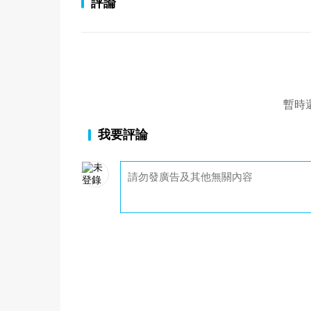
評論
暫時
我要評論