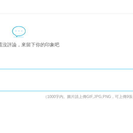
還沒評論，來留下你的印象吧
（1000字内。圖片請上傳GIF,JPG,PNG，可上傳9