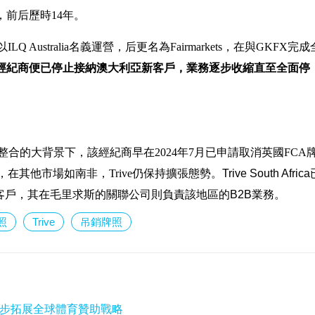
，前后歷時14年。
ustralia名義運營，后更名為Fairmarkets，在與GKFX完成
，該經紀商便已停止接納澳大利亞新客戶，業務逐步收縮直至全面停
略整合的大背景下，該經紀商早在2024年7月已申請取消英國FCA
在其他市場如南非，Trive仍保持擴張態勢。
Trive South Afric
客戶，其在毛里求斯的關聯公司則負責該地區的B2B業務。
照
Trive
吊銷牌照
進一步拓展全球體育贊助戰略